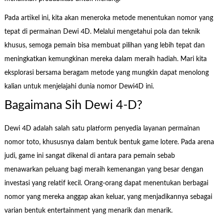
Pada artikel ini, kita akan meneroka metode menentukan nomor yang
tepat di permainan Dewi 4D. Melalui mengetahui pola dan teknik
khusus, semoga pemain bisa membuat pilihan yang lebih tepat dan
meningkatkan kemungkinan mereka dalam meraih hadiah. Mari kita
eksplorasi bersama beragam metode yang mungkin dapat menolong
kalian untuk menjelajahi dunia nomor Dewi4D ini.
Bagaimana Sih Dewi 4-D?
Dewi 4D adalah salah satu platform penyedia layanan permainan
nomor toto, khususnya dalam bentuk bentuk game lotere. Pada arena
judi, game ini sangat dikenal di antara para pemain sebab
menawarkan peluang bagi meraih kemenangan yang besar dengan
investasi yang relatif kecil. Orang-orang dapat menentukan berbagai
nomor yang mereka anggap akan keluar, yang menjadikannya sebagai
varian bentuk entertainment yang menarik dan menarik.