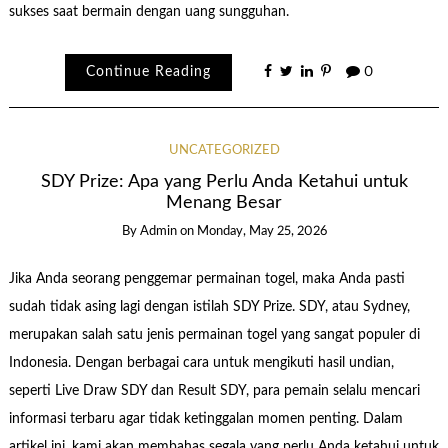
sukses saat bermain dengan uang sungguhan.
Continue Reading
0
UNCATEGORIZED
SDY Prize: Apa yang Perlu Anda Ketahui untuk
Menang Besar
By
Admin
on
Monday, May 25, 2026
Jika Anda seorang penggemar permainan togel, maka Anda pasti
sudah tidak asing lagi dengan istilah SDY Prize. SDY, atau Sydney,
merupakan salah satu jenis permainan togel yang sangat populer di
Indonesia. Dengan berbagai cara untuk mengikuti hasil undian,
seperti Live Draw SDY dan Result SDY, para pemain selalu mencari
informasi terbaru agar tidak ketinggalan momen penting. Dalam
artikel ini, kami akan membahas segala yang perlu Anda ketahui untuk