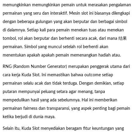
memungkinkan memungkinkan pemain untuk merasakan pengalaman
permainan yang seru dan interaktif. Mesin slot ini biasanya dilengkapi
dengan beberapa gulungan yang akan berputar dan berbagai simbol
di dalamnya. Setiap kali para pemain menekan tuas atau menekan
tombol, rol akan berputar dan berhenti secara acak, dari mana 结果
permainan. Simbol yang muncul setelah rol berhenti akan
menentukan apakah apakah pemain memenangkan hadiah atau.
RNG (Random Number Generator) merupakan penggerak utama dari
cara kerja Kuda Slot. Ini memastikan bahwa outcome setiap
permainan selalu acak dan tidak terduga. Dengan demikian, setiap
putaran mempunyai peluang setara agar menang, tanpa
mempedulikan hasil yang ada sebelumnya. Hal ini memberikan
permainan fairness dan transparansi, yang aspek penting bagi pemain
ketika berjudi di dunia maya.
Selain itu, Kuda Slot menyediakan beragam fitur keuntungan yang