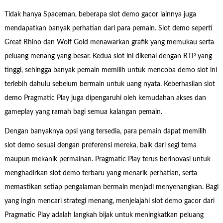
Tidak hanya Spaceman, beberapa slot demo gacor lainnya juga
mendapatkan banyak perhatian dari para pemain. Slot demo seperti
Great Rhino dan Wolf Gold menawarkan grafik yang memukau serta
peluang menang yang besar. Kedua slot ini dikenal dengan RTP yang
tinggi, sehingga banyak pemain memilih untuk mencoba demo slot ini
terlebih dahulu sebelum bermain untuk uang nyata. Keberhasilan slot
demo Pragmatic Play juga dipengaruhi oleh kemudahan akses dan
gameplay yang ramah bagi semua kalangan pemain.
Dengan banyaknya opsi yang tersedia, para pemain dapat memilih
slot demo sesuai dengan preferensi mereka, baik dari segi tema
maupun mekanik permainan. Pragmatic Play terus berinovasi untuk
menghadirkan slot demo terbaru yang menarik perhatian, serta
memastikan setiap pengalaman bermain menjadi menyenangkan. Bagi
yang ingin mencari strategi menang, menjelajahi slot demo gacor dari
Pragmatic Play adalah langkah bijak untuk meningkatkan peluang