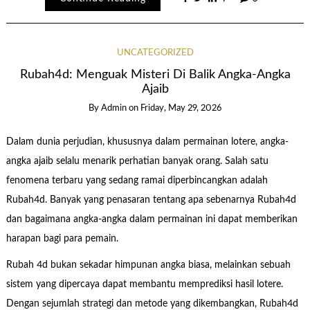
UNCATEGORIZED
Rubah4d: Menguak Misteri Di Balik Angka-Angka
Ajaib
By
Admin
on
Friday, May 29, 2026
Dalam dunia perjudian, khususnya dalam permainan lotere, angka-
angka ajaib selalu menarik perhatian banyak orang. Salah satu
fenomena terbaru yang sedang ramai diperbincangkan adalah
Rubah4d. Banyak yang penasaran tentang apa sebenarnya Rubah4d
dan bagaimana angka-angka dalam permainan ini dapat memberikan
harapan bagi para pemain.
Rubah 4d bukan sekadar himpunan angka biasa, melainkan sebuah
sistem yang dipercaya dapat membantu memprediksi hasil lotere.
Dengan sejumlah strategi dan metode yang dikembangkan, Rubah4d