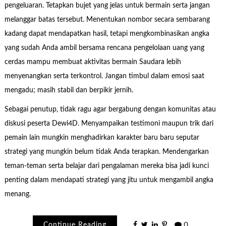
pengeluaran. Tetapkan bujet yang jelas untuk bermain serta jangan
melanggar batas tersebut. Menentukan nombor secara sembarang
kadang dapat mendapatkan hasil, tetapi mengkombinasikan angka
yang sudah Anda ambil bersama rencana pengelolaan uang yang
cerdas mampu membuat aktivitas bermain Saudara lebih
menyenangkan serta terkontrol. Jangan timbul dalam emosi saat
mengadu; masih stabil dan berpikir jernih.
Sebagai penutup, tidak ragu agar bergabung dengan komunitas atau
diskusi peserta Dewi4D. Menyampaikan testimoni maupun trik dari
pemain lain mungkin menghadirkan karakter baru baru seputar
strategi yang mungkin belum tidak Anda terapkan. Mendengarkan
teman-teman serta belajar dari pengalaman mereka bisa jadi kunci
penting dalam mendapati strategi yang jitu untuk mengambil angka
menang.
Continue Reading
0