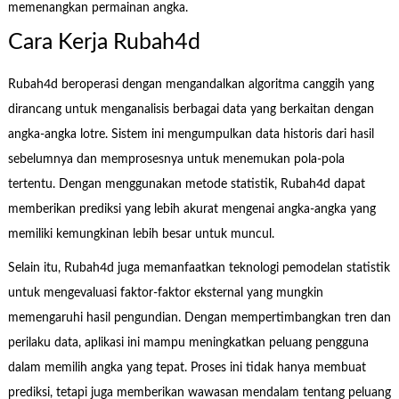
memenangkan permainan angka.
Cara Kerja Rubah4d
Rubah4d beroperasi dengan mengandalkan algoritma canggih yang
dirancang untuk menganalisis berbagai data yang berkaitan dengan
angka-angka lotre. Sistem ini mengumpulkan data historis dari hasil
sebelumnya dan memprosesnya untuk menemukan pola-pola
tertentu. Dengan menggunakan metode statistik, Rubah4d dapat
memberikan prediksi yang lebih akurat mengenai angka-angka yang
memiliki kemungkinan lebih besar untuk muncul.
Selain itu, Rubah4d juga memanfaatkan teknologi pemodelan statistik
untuk mengevaluasi faktor-faktor eksternal yang mungkin
memengaruhi hasil pengundian. Dengan mempertimbangkan tren dan
perilaku data, aplikasi ini mampu meningkatkan peluang pengguna
dalam memilih angka yang tepat. Proses ini tidak hanya membuat
prediksi, tetapi juga memberikan wawasan mendalam tentang peluang