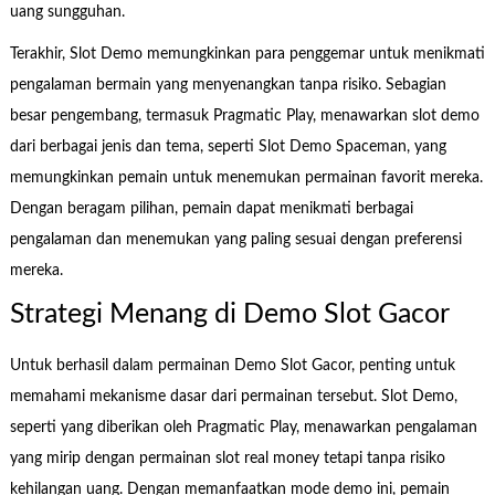
uang sungguhan.
Terakhir, Slot Demo memungkinkan para penggemar untuk menikmati
pengalaman bermain yang menyenangkan tanpa risiko. Sebagian
besar pengembang, termasuk Pragmatic Play, menawarkan slot demo
dari berbagai jenis dan tema, seperti Slot Demo Spaceman, yang
memungkinkan pemain untuk menemukan permainan favorit mereka.
Dengan beragam pilihan, pemain dapat menikmati berbagai
pengalaman dan menemukan yang paling sesuai dengan preferensi
mereka.
Strategi Menang di Demo Slot Gacor
Untuk berhasil dalam permainan Demo Slot Gacor, penting untuk
memahami mekanisme dasar dari permainan tersebut. Slot Demo,
seperti yang diberikan oleh Pragmatic Play, menawarkan pengalaman
yang mirip dengan permainan slot real money tetapi tanpa risiko
kehilangan uang. Dengan memanfaatkan mode demo ini, pemain