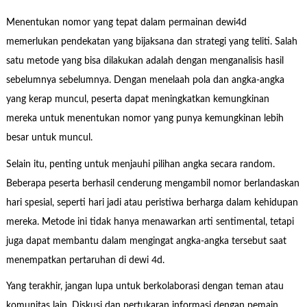
Menentukan nomor yang tepat dalam permainan dewi4d
memerlukan pendekatan yang bijaksana dan strategi yang teliti. Salah
satu metode yang bisa dilakukan adalah dengan menganalisis hasil
sebelumnya sebelumnya. Dengan menelaah pola dan angka-angka
yang kerap muncul, peserta dapat meningkatkan kemungkinan
mereka untuk menentukan nomor yang punya kemungkinan lebih
besar untuk muncul.
Selain itu, penting untuk menjauhi pilihan angka secara random.
Beberapa peserta berhasil cenderung mengambil nomor berlandaskan
hari spesial, seperti hari jadi atau peristiwa berharga dalam kehidupan
mereka. Metode ini tidak hanya menawarkan arti sentimental, tetapi
juga dapat membantu dalam mengingat angka-angka tersebut saat
menempatkan pertaruhan di dewi 4d.
Yang terakhir, jangan lupa untuk berkolaborasi dengan teman atau
komunitas lain. Diskusi dan pertukaran informasi dengan pemain