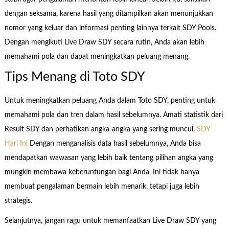
dengan seksama, karena hasil yang ditampilkan akan menunjukkan
nomor yang keluar dan informasi penting lainnya terkait SDY Pools.
Dengan mengikuti Live Draw SDY secara rutin, Anda akan lebih
memahami pola dan dapat meningkatkan peluang menang.
Tips Menang di Toto SDY
Untuk meningkatkan peluang Anda dalam Toto SDY, penting untuk
memahami pola dan tren dalam hasil sebelumnya. Amati statistik dari
Result SDY dan perhatikan angka-angka yang sering muncul.
SDY
Hari Ini
Dengan menganalisis data hasil sebelumnya, Anda bisa
mendapatkan wawasan yang lebih baik tentang pilihan angka yang
mungkin membawa keberuntungan bagi Anda. Ini tidak hanya
membuat pengalaman bermain lebih menarik, tetapi juga lebih
strategis.
Selanjutnya, jangan ragu untuk memanfaatkan Live Draw SDY yang