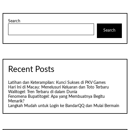
Search
Search
Recent Posts
Latihan dan Keterampilan: Kunci Sukses di PKV Games
Hari Ini di Macau: Menelusuri Keluaran dan Toto Terbaru
Walitogel: Tren Terbaru di dalam Dunia
Fenomena Bupatitogel: Apa yang Membuatnya Begitu
Menarik?
Langkah Mudah untuk Login ke BandarQQ dan Mulai Bermain