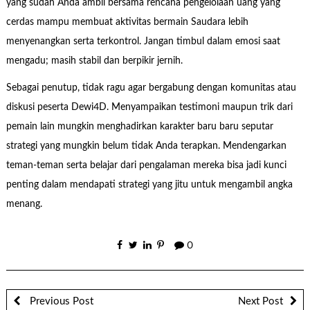
yang sudah Anda ambil bersama rencana pengelolaan uang yang
cerdas mampu membuat aktivitas bermain Saudara lebih
menyenangkan serta terkontrol. Jangan timbul dalam emosi saat
mengadu; masih stabil dan berpikir jernih.
Sebagai penutup, tidak ragu agar bergabung dengan komunitas atau
diskusi peserta Dewi4D. Menyampaikan testimoni maupun trik dari
pemain lain mungkin menghadirkan karakter baru baru seputar
strategi yang mungkin belum tidak Anda terapkan. Mendengarkan
teman-teman serta belajar dari pengalaman mereka bisa jadi kunci
penting dalam mendapati strategi yang jitu untuk mengambil angka
menang.
0
Previous Post
Next Post