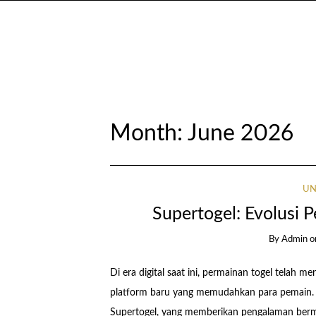
Month:
June 2026
UN
Supertogel: Evolusi P
By
Admin
o
Di era digital saat ini, permainan togel telah m
platform baru yang memudahkan para pemain. Sa
Supertogel, yang memberikan pengalaman berm