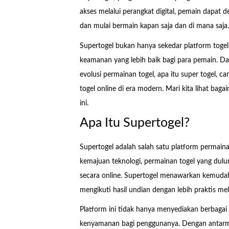
akses melalui perangkat digital, pemain dapa
dan mulai bermain kapan saja dan di mana saja.
Supertogel bukan hanya sekedar platform togel 
keamanan yang lebih baik bagi para pemain. Dal
evolusi permainan togel, apa itu super togel, c
togel online di era modern. Mari kita lihat ba
ini.
Apa Itu Supertogel?
Supertogel adalah salah satu platform permainan
kemajuan teknologi, permainan togel yang dulun
secara online. Supertogel menawarkan kemuda
mengikuti hasil undian dengan lebih praktis me
Platform ini tidak hanya menyediakan berbagai
kenyamanan bagi penggunanya. Dengan antarmu