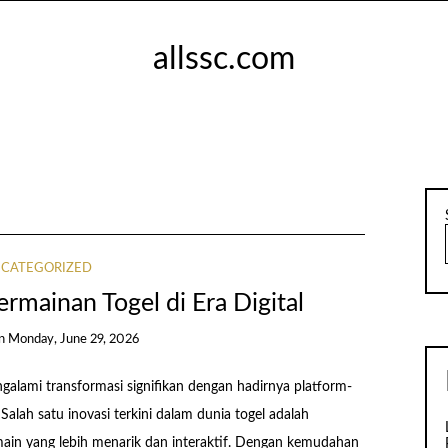
allssc.com
CATEGORIZED
ermainan Togel di Era Digital
n
Monday, June 29, 2026
engalami transformasi signifikan dengan hadirnya platform-
lah satu inovasi terkini dalam dunia togel adalah
ain yang lebih menarik dan interaktif. Dengan kemudahan