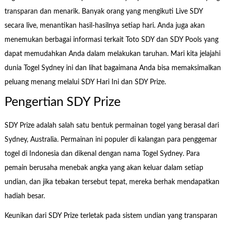
transparan dan menarik. Banyak orang yang mengikuti Live SDY
secara live, menantikan hasil-hasilnya setiap hari. Anda juga akan
menemukan berbagai informasi terkait Toto SDY dan SDY Pools yang
dapat memudahkan Anda dalam melakukan taruhan. Mari kita jelajahi
dunia Togel Sydney ini dan lihat bagaimana Anda bisa memaksimalkan
peluang menang melalui SDY Hari Ini dan SDY Prize.
Pengertian SDY Prize
SDY Prize adalah salah satu bentuk permainan togel yang berasal dari
Sydney, Australia. Permainan ini populer di kalangan para penggemar
togel di Indonesia dan dikenal dengan nama Togel Sydney. Para
pemain berusaha menebak angka yang akan keluar dalam setiap
undian, dan jika tebakan tersebut tepat, mereka berhak mendapatkan
hadiah besar.
Keunikan dari SDY Prize terletak pada sistem undian yang transparan