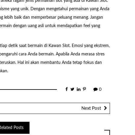
eraneka ragam jenis permainan slot yang ada di Kawan Slot.
kanisme yang unik. Dengan mengetahui permainan yang Anda
g lebih baik dan memperbesar peluang menang. Jangan
bermain dengan uang asli untuk mendapatkan feel yang
tiap detik saat bermain di Kawan Slot. Emosi yang ekstrem,
mpengaruhi cara Anda bermain. Apabila Anda merasa stres
 teruskan. Hal ini akan membantu Anda tetap fokus dan
akan.
0
Next Post
Related Posts