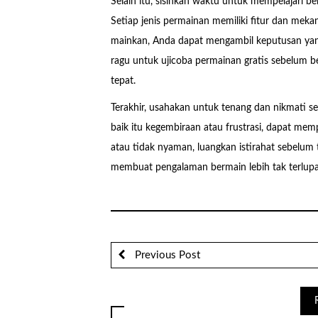
Selain itu, sisihkan waktu untuk mempelajari b
Setiap jenis permainan memiliki fitur dan me
mainkan, Anda dapat mengambil keputusan yan
ragu untuk ujicoba permainan gratis sebelum 
tepat.
Terakhir, usahakan untuk tenang dan nikmati se
baik itu kegembiraan atau frustrasi, dapat me
atau tidak nyaman, luangkan istirahat sebelum
membuat pengalaman bermain lebih tak terlup
Previous Post