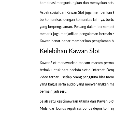
kombinasi menguntungkan dan merayakan setia
Aspek sosial dari Kawan Slot juga memberikan
berkomunikasi dengan komunitas lainnya, berb
yang berpengalaman. Peluang dalam berkompet
menarik juga menjadikan pengalaman bermain 
Kawan benar-benar memberikan pengalaman ber
Kelebihan Kawan Slot
KawanSlot menawarkan macam-macam permaina
terbaik untuk para pecinta slot di internet. Den
video terbaru, setiap orang pengguna bisa menca
yang bagus serta audio yang menyenangkan m
bermain jadi seru.
Salah satu keistimewaan utama dari Kawan Slo
Mulai dari bonus registrasi, bonus deposito, h