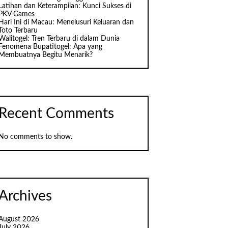
Latihan dan Keterampilan: Kunci Sukses di
PKV Games
Hari Ini di Macau: Menelusuri Keluaran dan
Toto Terbaru
Walitogel: Tren Terbaru di dalam Dunia
Fenomena Bupatitogel: Apa yang
Membuatnya Begitu Menarik?
Recent Comments
No comments to show.
Archives
August 2026
July 2026