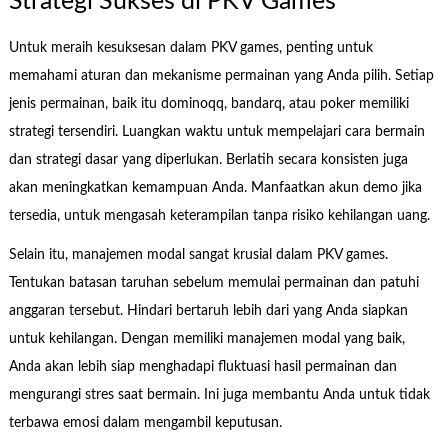
Strategi Sukses di PKV Games
Untuk meraih kesuksesan dalam PKV games, penting untuk
memahami aturan dan mekanisme permainan yang Anda pilih. Setiap
jenis permainan, baik itu dominoqq, bandarq, atau poker memiliki
strategi tersendiri. Luangkan waktu untuk mempelajari cara bermain
dan strategi dasar yang diperlukan. Berlatih secara konsisten juga
akan meningkatkan kemampuan Anda. Manfaatkan akun demo jika
tersedia, untuk mengasah keterampilan tanpa risiko kehilangan uang.
Selain itu, manajemen modal sangat krusial dalam PKV games.
Tentukan batasan taruhan sebelum memulai permainan dan patuhi
anggaran tersebut. Hindari bertaruh lebih dari yang Anda siapkan
untuk kehilangan. Dengan memiliki manajemen modal yang baik,
Anda akan lebih siap menghadapi fluktuasi hasil permainan dan
mengurangi stres saat bermain. Ini juga membantu Anda untuk tidak
terbawa emosi dalam mengambil keputusan.