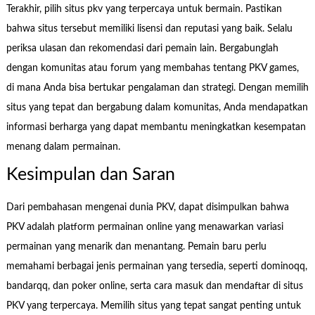
Terakhir, pilih situs pkv yang terpercaya untuk bermain. Pastikan
bahwa situs tersebut memiliki lisensi dan reputasi yang baik. Selalu
periksa ulasan dan rekomendasi dari pemain lain. Bergabunglah
dengan komunitas atau forum yang membahas tentang PKV games,
di mana Anda bisa bertukar pengalaman dan strategi. Dengan memilih
situs yang tepat dan bergabung dalam komunitas, Anda mendapatkan
informasi berharga yang dapat membantu meningkatkan kesempatan
menang dalam permainan.
Kesimpulan dan Saran
Dari pembahasan mengenai dunia PKV, dapat disimpulkan bahwa
PKV adalah platform permainan online yang menawarkan variasi
permainan yang menarik dan menantang. Pemain baru perlu
memahami berbagai jenis permainan yang tersedia, seperti dominoqq,
bandarqq, dan poker online, serta cara masuk dan mendaftar di situs
PKV yang terpercaya. Memilih situs yang tepat sangat penting untuk