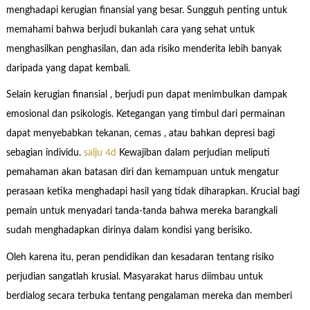
menghadapi kerugian finansial yang besar. Sungguh penting untuk
memahami bahwa berjudi bukanlah cara yang sehat untuk
menghasilkan penghasilan, dan ada risiko menderita lebih banyak
daripada yang dapat kembali.
Selain kerugian finansial , berjudi pun dapat menimbulkan dampak
emosional dan psikologis. Ketegangan yang timbul dari permainan
dapat menyebabkan tekanan, cemas , atau bahkan depresi bagi
sebagian individu.
salju 4d
Kewajiban dalam perjudian meliputi
pemahaman akan batasan diri dan kemampuan untuk mengatur
perasaan ketika menghadapi hasil yang tidak diharapkan. Krucial bagi
pemain untuk menyadari tanda-tanda bahwa mereka barangkali
sudah menghadapkan dirinya dalam kondisi yang berisiko.
Oleh karena itu, peran pendidikan dan kesadaran tentang risiko
perjudian sangatlah krusial. Masyarakat harus diimbau untuk
berdialog secara terbuka tentang pengalaman mereka dan memberi