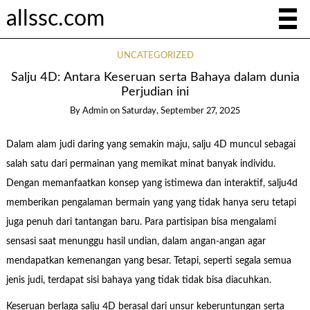
allssc.com
UNCATEGORIZED
Salju 4D: Antara Keseruan serta Bahaya dalam dunia
Perjudian ini
By
Admin
on
Saturday, September 27, 2025
Dalam alam judi daring yang semakin maju, salju 4D muncul sebagai
salah satu dari permainan yang memikat minat banyak individu.
Dengan memanfaatkan konsep yang istimewa dan interaktif, salju4d
memberikan pengalaman bermain yang yang tidak hanya seru tetapi
juga penuh dari tantangan baru. Para partisipan bisa mengalami
sensasi saat menunggu hasil undian, dalam angan-angan agar
mendapatkan kemenangan yang besar. Tetapi, seperti segala semua
jenis judi, terdapat sisi bahaya yang tidak tidak bisa diacuhkan.
Keseruan berlaga salju 4D berasal dari unsur keberuntungan serta