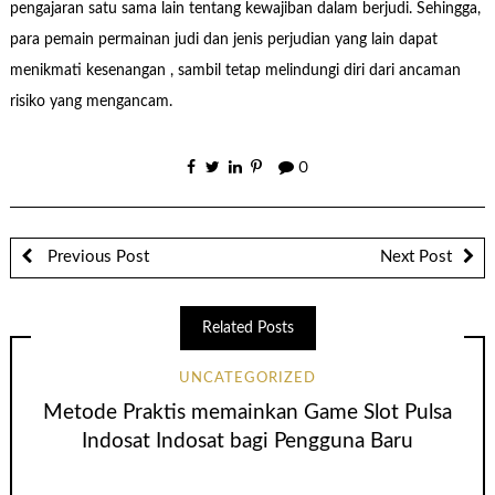
pengajaran satu sama lain tentang kewajiban dalam berjudi. Sehingga,
para pemain permainan judi dan jenis perjudian yang lain dapat
menikmati kesenangan , sambil tetap melindungi diri dari ancaman
risiko yang mengancam.
0
Previous Post
Next Post
Related Posts
UNCATEGORIZED
Metode Praktis memainkan Game Slot Pulsa
Indosat Indosat bagi Pengguna Baru