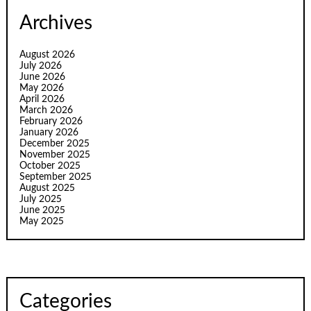
Archives
August 2026
July 2026
June 2026
May 2026
April 2026
March 2026
February 2026
January 2026
December 2025
November 2025
October 2025
September 2025
August 2025
July 2025
June 2025
May 2025
Categories