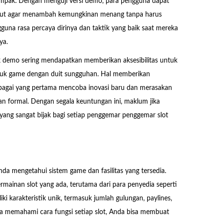
ampak. Dengan menguji versi demo, para pengguna dapat
ebut agar menambah kemungkinan menang tanpa harus
una rasa percaya dirinya dan taktik yang baik saat mereka
ya.
k demo sering mendapatkan memberikan aksesibilitas untuk
tuk game dengan duit sungguhan. Hal memberikan
gai yang pertama mencoba inovasi baru dan merasakan
n formal. Dengan segala keuntungan ini, maklum jika
ng sangat bijak bagi setiap penggemar penggemar slot
da mengetahui sistem game dan fasilitas yang tersedia.
rmainan slot yang ada, terutama dari para penyedia seperti
i karakteristik unik, termasuk jumlah gulungan, paylines,
ra memahami cara fungsi setiap slot, Anda bisa membuat