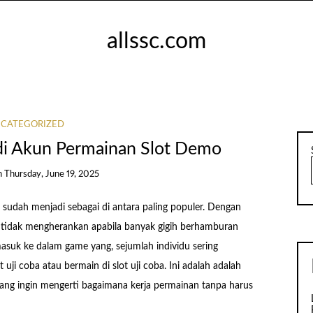
allssc.com
CATEGORIZED
 di Akun Permainan Slot Demo
n
Thursday, June 19, 2025
t sudah menjadi sebagai di antara paling populer. Dengan
, tidak mengherankan apabila banyak gigih berhamburan
masuk ke dalam game yang, sejumlah individu sering
ji coba atau bermain di slot uji coba. Ini adalah adalah
ang ingin mengerti bagaimana kerja permainan tanpa harus