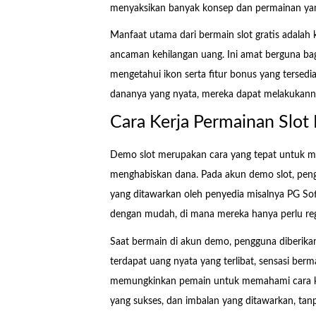
menyaksikan banyak konsep dan permainan yang
Manfaat utama dari bermain slot gratis adalah
ancaman kehilangan uang. Ini amat berguna b
mengetahui ikon serta fitur bonus yang tersedi
dananya yang nyata, mereka dapat melakukanny
Cara Kerja Permainan Slo
Demo slot merupakan cara yang tepat untuk m
menghabiskan dana. Pada akun demo slot, peng
yang ditawarkan oleh penyedia misalnya PG Soft
dengan mudah, di mana mereka hanya perlu reg
Saat bermain di akun demo, pengguna diberikan
terdapat uang nyata yang terlibat, sensasi ber
memungkinkan pemain untuk memahami cara kerj
yang sukses, dan imbalan yang ditawarkan, tanpa 