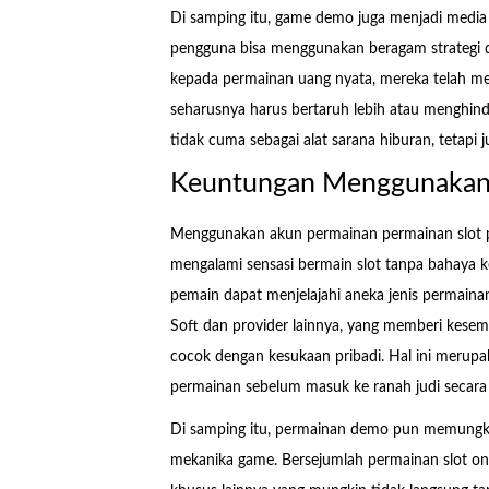
Di samping itu, game demo juga menjadi media 
pengguna bisa menggunakan beragam strategi d
kepada permainan uang nyata, mereka telah m
seharusnya harus bertaruh lebih atau menghind
tidak cuma sebagai alat sarana hiburan, tetapi
Keuntungan Menggunakan
Menggunakan akun permainan permainan slot 
mengalami sensasi bermain slot tanpa bahaya 
pemain dapat menjelajahi aneka jenis permainan
Soft dan provider lainnya, yang memberi kese
cocok dengan kesukaan pribadi. Hal ini merupak
permainan sebelum masuk ke ranah judi secara 
Di samping itu, permainan demo pun memungki
mekanika game. Bersejumlah permainan slot onli