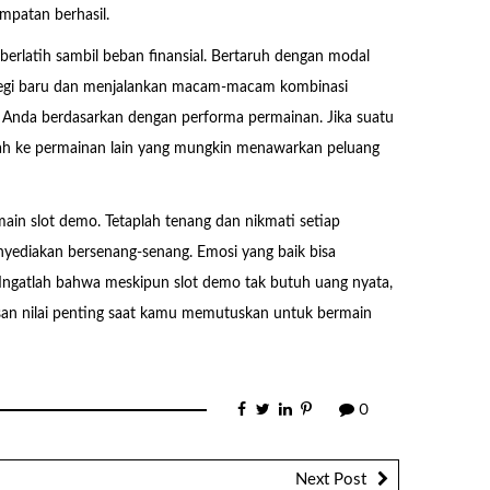
mpatan berhasil.
berlatih sambil beban finansial. Bertaruh dengan modal
tegi baru dan menjalankan macam-macam kombinasi
 Anda berdasarkan dengan performa permainan. Jika suatu
ah ke permainan lain yang mungkin menawarkan peluang
ain slot demo. Tetaplah tenang dan nikmati setiap
yediakan bersenang-senang. Emosi yang baik bisa
Ingatlah bahwa meskipun slot demo tak butuh uang nyata,
n nilai penting saat kamu memutuskan untuk bermain
0
Next Post