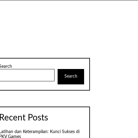
Search
Search
Recent Posts
Latihan dan Keterampilan: Kunci Sukses di
PKV Games