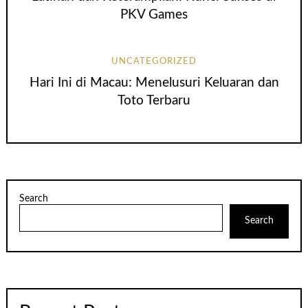
PKV Games
UNCATEGORIZED
Hari Ini di Macau: Menelusuri Keluaran dan
Toto Terbaru
Search
Search