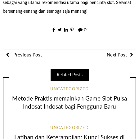
sebagai yang utama rekomendasi utama bagi pencinta slot. Selamat
bersenang-senang dan semoga saja menang!
0
Previous Post
Next Post
Related Posts
UNCATEGORIZED
Metode Praktis memainkan Game Slot Pulsa
Indosat Indosat bagi Pengguna Baru
UNCATEGORIZED
Latihan dan Keterampilan: Kunci Sukses di