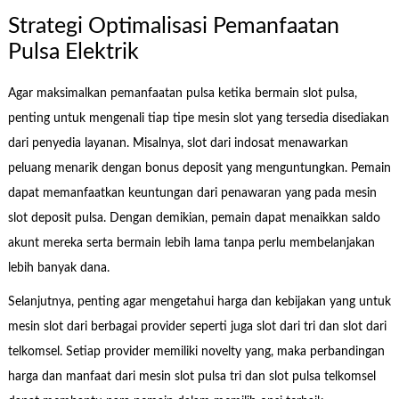
Strategi Optimalisasi Pemanfaatan
Pulsa Elektrik
Agar maksimalkan pemanfaatan pulsa ketika bermain slot pulsa,
penting untuk mengenali tiap tipe mesin slot yang tersedia disediakan
dari penyedia layanan. Misalnya, slot dari indosat menawarkan
peluang menarik dengan bonus deposit yang menguntungkan. Pemain
dapat memanfaatkan keuntungan dari penawaran yang pada mesin
slot deposit pulsa. Dengan demikian, pemain dapat menaikkan saldo
akunt mereka serta bermain lebih lama tanpa perlu membelanjakan
lebih banyak dana.
Selanjutnya, penting agar mengetahui harga dan kebijakan yang untuk
mesin slot dari berbagai provider seperti juga slot dari tri dan slot dari
telkomsel. Setiap provider memiliki novelty yang, maka perbandingan
harga dan manfaat dari mesin slot pulsa tri dan slot pulsa telkomsel