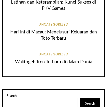
Latihan dan Keterampilan: Kunci Sukses di
PKV Games
UNCATEGORIZED
Hari Ini di Macau: Menelusuri Keluaran dan
Toto Terbaru
UNCATEGORIZED
Walitogel: Tren Terbaru di dalam Dunia
Search
Search