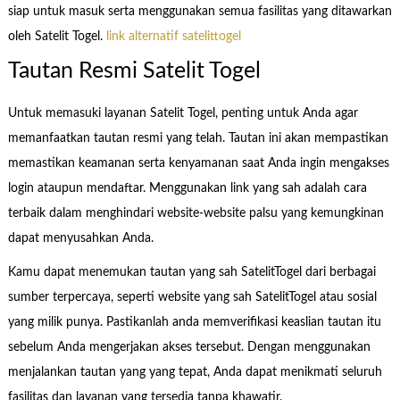
siap untuk masuk serta menggunakan semua fasilitas yang ditawarkan
oleh Satelit Togel.
link alternatif satelittogel
Tautan Resmi Satelit Togel
Untuk memasuki layanan Satelit Togel, penting untuk Anda agar
memanfaatkan tautan resmi yang telah. Tautan ini akan mempastikan
memastikan keamanan serta kenyamanan saat Anda ingin mengakses
login ataupun mendaftar. Menggunakan link yang sah adalah cara
terbaik dalam menghindari website-website palsu yang kemungkinan
dapat menyusahkan Anda.
Kamu dapat menemukan tautan yang sah SatelitTogel dari berbagai
sumber terpercaya, seperti website yang sah SatelitTogel atau sosial
yang milik punya. Pastikanlah anda memverifikasi keaslian tautan itu
sebelum Anda mengerjakan akses tersebut. Dengan menggunakan
menjalankan tautan yang yang tepat, Anda dapat menikmati seluruh
fasilitas dan layanan yang tersedia tanpa khawatir.