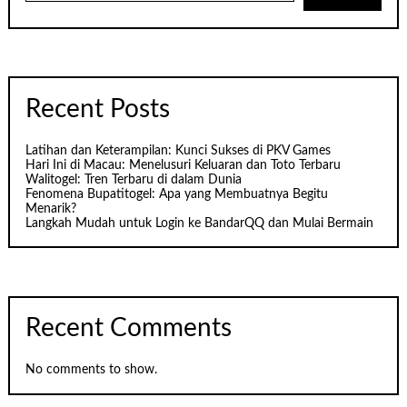
Recent Posts
Latihan dan Keterampilan: Kunci Sukses di PKV Games
Hari Ini di Macau: Menelusuri Keluaran dan Toto Terbaru
Walitogel: Tren Terbaru di dalam Dunia
Fenomena Bupatitogel: Apa yang Membuatnya Begitu
Menarik?
Langkah Mudah untuk Login ke BandarQQ dan Mulai Bermain
Recent Comments
No comments to show.