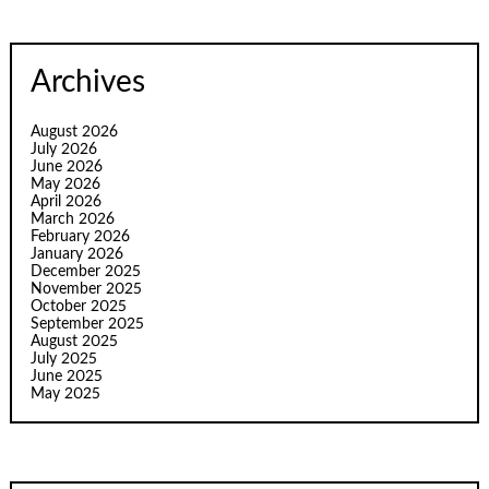
Archives
August 2026
July 2026
June 2026
May 2026
April 2026
March 2026
February 2026
January 2026
December 2025
November 2025
October 2025
September 2025
August 2025
July 2025
June 2025
May 2025