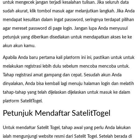
untuk mengecek jangan terjadi kesalahan tulisan. Jika seluruh data
sudah akurat, klik tombol masuk agar melanjutkan langkah. Jika Anda
mendapat kesulitan dalam ingat password, seringnya terdapat pilihan
agar mereset password di page login. Jangan lupa Anda menyusul
petunjuk yang diberikan disediakan untuk mendapatkan akses ke ke
akun akun kamu.
Apabila Anda baru pertama kali platform ini ini, pastikan untuk untuk
melakukan registrasi lebih dulu sebelum mencoba mencoba untuk.
Tahap registrasi amat gampang dan cepat. Sesudah akun Anda
dinyalakan, Anda bisa kembali lagi menuju halaman login dan melatih
tahap-tahap yang telah dijelaskan dijelaskan untuk masuk ke dalam
platform SatelitTogel.
Petunjuk Mendaftar SatelitTogel
Untuk mendaftar Satelit Togel, tahap awal yang perlu Anda lakukan
ialah mengunjungi website resmi dari Satelit Togel. Setelah berada di