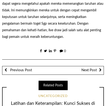
dapat segera mengetahui apakah mereka memenangkan taruhan atau
tidak. Ini memungkinkan mereka untuk dengan cepat mengambil
keputusan untuk taruhan selanjutnya, serta meningkatkan
pengalaman bermain togel Sgp secara keseluruhan. Dengan
pemahaman dan kehati-hatian, live draw jadi salah satu alat penting
bagi pemain untuk meraih keberuntungan.
0
Previous Post
Next Post
Related Posts
UNCATEGORIZED
Latihan dan Keterampilan: Kunci Sukses di