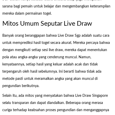
sarana bagi pemain untuk belajar dan mengembangkan keterampilan
mereka dalam permainan togel.
Mitos Umum Seputar Live Draw
Banyak orang beranggapan bahwa Live Draw Sgp adalah suatu cara
untuk memprediksi hasil togel secara akurat. Mereka percaya bahwa
dengan mengikuti setiap sesi live draw, mereka dapat menentukan
pola atau angka-angka yang cenderung muncul. Namun,
kenyataannya, setiap hasil yang keluar adalah acak dan tidak
terpengaruh oleh hasil sebelumnya. Ini berarti bahwa tidak ada
metode pasti untuk meramalkan angka yang akan muncul di
pengundian berikutnya.
Selain itu, ada mitos yang menyatakan bahwa Live Draw Singapore
selalu transparan dan dapat diandalkan. Beberapa orang merasa
curiga terhadap keabsahan proses pengundian dan menganggapnya