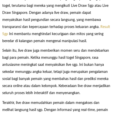
togel, terutama bagi mereka yang mengikuti Live Draw Sgp atau Live
Draw Singapore. Dengan adanya live draw, pemain dapat
menyaksikan hasil pengundian secara langsung, yang membawa
transparansi dan kepercayaan terhadap proses keluaran angka.
Result
Sgp
Ini membantu menghindari kecurigaan dan mitos yang sering
beredar di kalangan pemain mengenai manipulasi hasil.
Selain itu, live draw juga memberikan momen seru dan mendebarkan
bagi para pemain. Ketika menunggu hasil togel Singapore, rasa
antusiasme meningkat saat menyaksikan live sgp. Ini bukan hanya
sekedar menunggu angka keluar, tetapi juga merupakan pengalaman
sosial bagi banyak pemain yang membahas hasil dan prediksi mereka
secara online atau dalam kelompok. Keberadaan live draw menjadikan
seluruh proses lebih interaktif dan menyenangkan.
Terakhir, live draw memudahkan pemain dalam mengakses dan
melihat langsung hasil sgp. Dengan informasi yang real-time, pemain