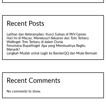
Recent Posts
Latihan dan Keterampilan: Kunci Sukses di PKV Games
Hari Ini di Macau: Menelusuri Keluaran dan Toto Terbaru
Walitogel: Tren Terbaru di dalam Dunia
Fenomena Bupatitogel: Apa yang Membuatnya Begitu
Menarik?
Langkah Mudah untuk Login ke BandarQQ dan Mulai Bermain
Recent Comments
No comments to show.