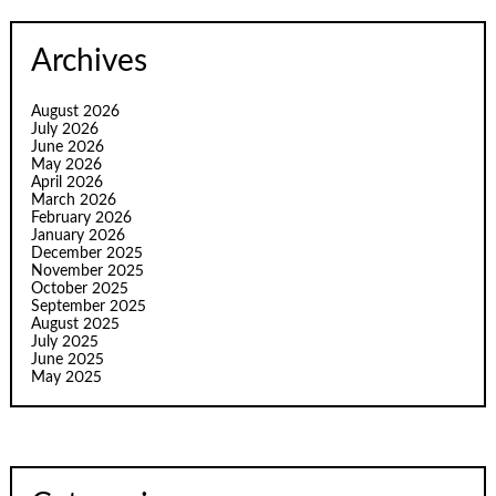
Archives
August 2026
July 2026
June 2026
May 2026
April 2026
March 2026
February 2026
January 2026
December 2025
November 2025
October 2025
September 2025
August 2025
July 2025
June 2025
May 2025