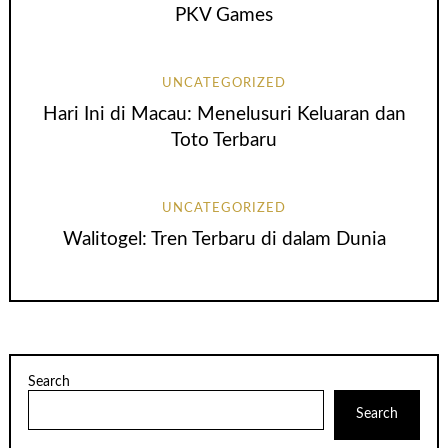
PKV Games
UNCATEGORIZED
Hari Ini di Macau: Menelusuri Keluaran dan
Toto Terbaru
UNCATEGORIZED
Walitogel: Tren Terbaru di dalam Dunia
Search
Search