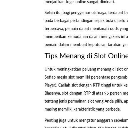
menjadikan togel online sangat diminati.
Selain itu, bagi penggemar olahraga, terdapat
pada berbagai pertandingan sepak bola di sel
terpercaya, pemain dapat menikmati odds yang 
memberikan kemudahan dalam mengakses inform
pemain dalam membuat keputusan taruhan yang
Tips Menang di Slot Onlin
Untuk meningkatkan peluang menang di slot o
Setiap mesin slot memiliki persentase pengemba
Player). Carilah slot dengan RTP tinggi untuk
Biasanya, slot dengan RTP di atas 95 persen memb
tentang jenis permainan slot yang Anda pilih, apa
masing memiliki karakteristik yang berbeda.
Penting juga untuk mengatur anggaran sebelu