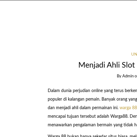
UN
Menjadi Ahli Slo
By
Admin
Dalam dunia perjudian online yang terus berkem
populer di kalangan pemain. Banyak orang yan
dan menjadi ahli dalam permainan ini.
warga 88
mencapai tujuan tersebut adalah Warga88. Den
menawarkan pengalaman bermain yang tidak h
Warga 88 bukan hanya sekedar situs biasa, m