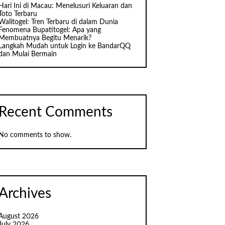
Hari Ini di Macau: Menelusuri Keluaran dan
Toto Terbaru
Walitogel: Tren Terbaru di dalam Dunia
Fenomena Bupatitogel: Apa yang
Membuatnya Begitu Menarik?
Langkah Mudah untuk Login ke BandarQQ
dan Mulai Bermain
Recent Comments
No comments to show.
Archives
August 2026
July 2026