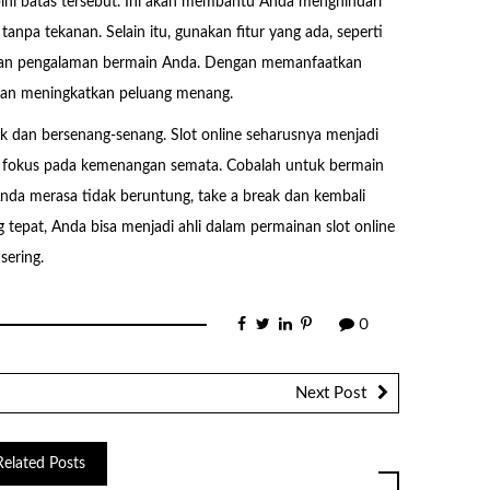
ihi batas tersebut. Ini akan membantu Anda menghindari
anpa tekanan. Selain itu, gunakan fitur yang ada, seperti
lkan pengalaman bermain Anda. Dengan memanfaatkan
 dan meningkatkan peluang menang.
ak dan bersenang-senang. Slot online seharusnya menjadi
alu fokus pada kemenangan semata. Cobalah untuk bermain
 Anda merasa tidak beruntung, take a break dan kembali
tepat, Anda bisa menjadi ahli dalam permainan slot online
sering.
0
Next Post
Related Posts