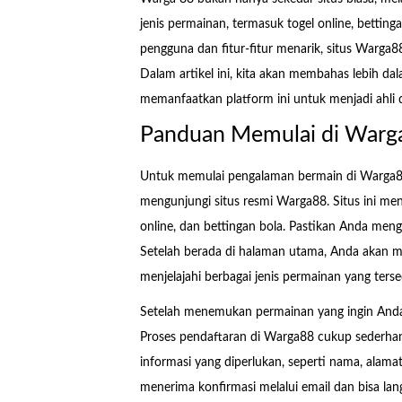
jenis permainan, termasuk togel online, betti
pengguna dan fitur-fitur menarik, situs Warga8
Dalam artikel ini, kita akan membahas lebih 
memanfaatkan platform ini untuk menjadi ahli d
Panduan Memulai di Warg
Untuk memulai pengalaman bermain di Warga88
mengunjungi situs resmi Warga88. Situs ini men
online, dan bettingan bola. Pastikan Anda meng
Setelah berada di halaman utama, Anda aka
menjelajahi berbagai jenis permainan yang terse
Setelah menemukan permainan yang ingin Anda 
Proses pendaftaran di Warga88 cukup sederhan
informasi yang diperlukan, seperti nama, alama
menerima konfirmasi melalui email dan bisa la