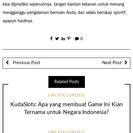
bisa diprediksi sepenuhnya. Jangan biarkan tekanan untuk menang
mengganggu pengalaman bermain Anda, dan selalu bersikap sportif,
apapun hasilnya.
0
Previous Post
Next Post
Related Posts
UNCATEGORIZED
KudaSlots: Apa yang membuat Game Ini Kian
Ternama untuk Negara Indonesia?
UNCATEGORIZED