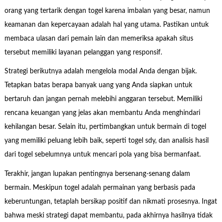
orang yang tertarik dengan togel karena imbalan yang besar, namun
keamanan dan kepercayaan adalah hal yang utama. Pastikan untuk
membaca ulasan dari pemain lain dan memeriksa apakah situs
tersebut memiliki layanan pelanggan yang responsif.
Strategi berikutnya adalah mengelola modal Anda dengan bijak.
Tetapkan batas berapa banyak uang yang Anda siapkan untuk
bertaruh dan jangan pernah melebihi anggaran tersebut. Memiliki
rencana keuangan yang jelas akan membantu Anda menghindari
kehilangan besar. Selain itu, pertimbangkan untuk bermain di togel
yang memiliki peluang lebih baik, seperti togel sdy, dan analisis hasil
dari togel sebelumnya untuk mencari pola yang bisa bermanfaat.
Terakhir, jangan lupakan pentingnya bersenang-senang dalam
bermain. Meskipun togel adalah permainan yang berbasis pada
keberuntungan, tetaplah bersikap positif dan nikmati prosesnya. Ingat
bahwa meski strategi dapat membantu, pada akhirnya hasilnya tidak