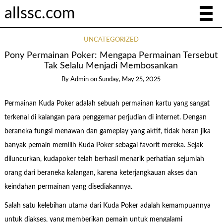
allssc.com
UNCATEGORIZED
Pony Permainan Poker: Mengapa Permainan Tersebut
Tak Selalu Menjadi Membosankan
By
Admin
on
Sunday, May 25, 2025
Permainan Kuda Poker adalah sebuah permainan kartu yang sangat
terkenal di kalangan para penggemar perjudian di internet. Dengan
beraneka fungsi menawan dan gameplay yang aktif, tidak heran jika
banyak pemain memilih Kuda Poker sebagai favorit mereka. Sejak
diluncurkan, kudapoker telah berhasil menarik perhatian sejumlah
orang dari beraneka kalangan, karena keterjangkauan akses dan
keindahan permainan yang disediakannya.
Salah satu kelebihan utama dari Kuda Poker adalah kemampuannya
untuk diakses, yang memberikan pemain untuk mengalami