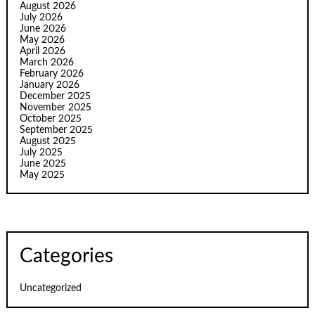
August 2026
July 2026
June 2026
May 2026
April 2026
March 2026
February 2026
January 2026
December 2025
November 2025
October 2025
September 2025
August 2025
July 2025
June 2025
May 2025
Categories
Uncategorized