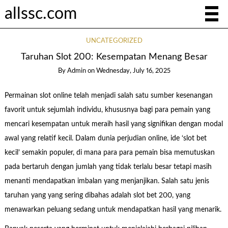
allssc.com
UNCATEGORIZED
Taruhan Slot 200: Kesempatan Menang Besar
By
Admin
on
Wednesday, July 16, 2025
Permainan slot online telah menjadi salah satu sumber kesenangan
favorit untuk sejumlah individu, khususnya bagi para pemain yang
mencari kesempatan untuk meraih hasil yang signifikan dengan modal
awal yang relatif kecil. Dalam dunia perjudian online, ide ‘slot bet
kecil’ semakin populer, di mana para para pemain bisa memutuskan
pada bertaruh dengan jumlah yang tidak terlalu besar tetapi masih
menanti mendapatkan imbalan yang menjanjikan. Salah satu jenis
taruhan yang yang sering dibahas adalah slot bet 200, yang
menawarkan peluang sedang untuk mendapatkan hasil yang menarik.