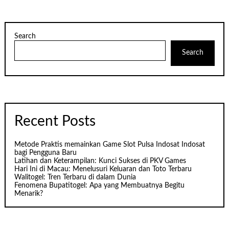
Search
Search
Recent Posts
Metode Praktis memainkan Game Slot Pulsa Indosat Indosat
bagi Pengguna Baru
Latihan dan Keterampilan: Kunci Sukses di PKV Games
Hari Ini di Macau: Menelusuri Keluaran dan Toto Terbaru
Walitogel: Tren Terbaru di dalam Dunia
Fenomena Bupatitogel: Apa yang Membuatnya Begitu
Menarik?