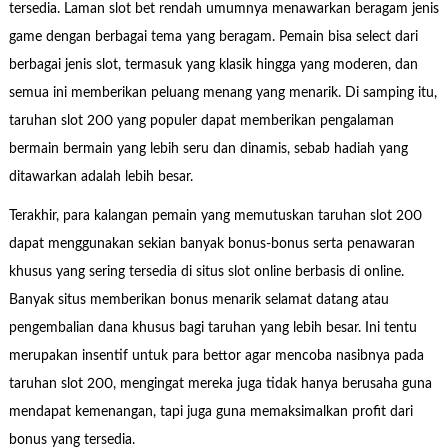
tersedia. Laman slot bet rendah umumnya menawarkan beragam jenis
game dengan berbagai tema yang beragam. Pemain bisa select dari
berbagai jenis slot, termasuk yang klasik hingga yang moderen, dan
semua ini memberikan peluang menang yang menarik. Di samping itu,
taruhan slot 200 yang populer dapat memberikan pengalaman
bermain bermain yang lebih seru dan dinamis, sebab hadiah yang
ditawarkan adalah lebih besar.
Terakhir, para kalangan pemain yang memutuskan taruhan slot 200
dapat menggunakan sekian banyak bonus-bonus serta penawaran
khusus yang sering tersedia di situs slot online berbasis di online.
Banyak situs memberikan bonus menarik selamat datang atau
pengembalian dana khusus bagi taruhan yang lebih besar. Ini tentu
merupakan insentif untuk para bettor agar mencoba nasibnya pada
taruhan slot 200, mengingat mereka juga tidak hanya berusaha guna
mendapat kemenangan, tapi juga guna memaksimalkan profit dari
bonus yang tersedia.