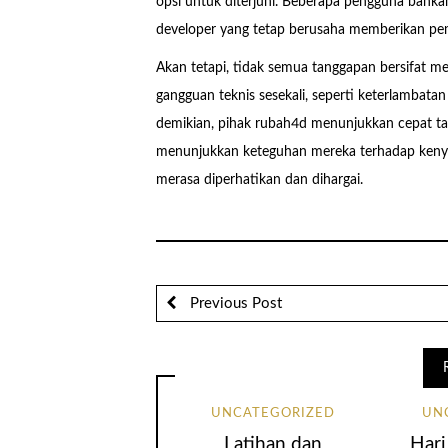
opsi untuk diterjuni. Beberapa pengguna bahka
developer yang tetap berusaha memberikan p
Akan tetapi, tidak semua tanggapan bersifat
gangguan teknis sesekali, seperti keterlambat
demikian, pihak rubah4d menunjukkan cepat ta
menunjukkan keteguhan mereka terhadap keny
merasa diperhatikan dan dihargai.
Previous Post
UNCATEGORIZED
UN
Latihan dan
Hari