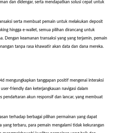
aman dan didengar, serta mendapatkan solusi cepat untuk
nsaksi serta membuat pemain untuk melakukan deposit
nking hingga e-wallet, semua pilihan dirancang untuk
. Dengan keamanan transaksi yang yang terjamin, pemain
enangan tanpa rasa khawatir akan data dan dana mereka.
d mengungkapkan tanggapan positif mengenai interaksi
ser-friendly dan keterjangkauan navigasi dalam
ses pendaftaran akun responsif dan lancar, yang membuat
san terhadap berbagai pilihan permainan yang dapat
gga yang terbaru, para pemain mengalami tidak kekurangan