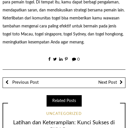
para pemain togel. Di tempat itu, kamu dapat berbagi pengalaman,
mendapatkan saran, dan mendiskusikan strategi bersama pemain lain.
Keterlibatan dari komunitas togel bisa memberikan kamu wawasan
tambahan mengenai cara paling efektif untuk bermain pada jenis
togel toto Macau, togel singapore, togel Sydney, dan togel hongkong,
meningkatkan kesempatan Anda agar menang.
0
Previous Post
Next Post
Related Posts
UNCATEGORIZED
Latihan dan Keterampilan: Kunci Sukses di