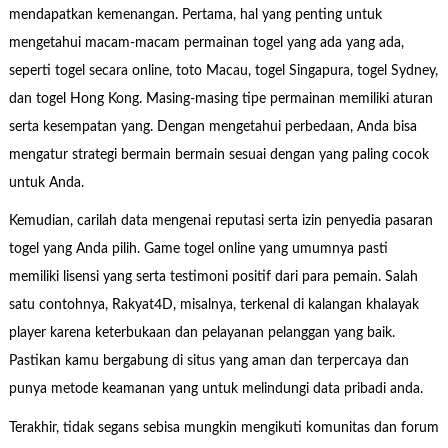
mendapatkan kemenangan. Pertama, hal yang penting untuk
mengetahui macam-macam permainan togel yang ada yang ada,
seperti togel secara online, toto Macau, togel Singapura, togel Sydney,
dan togel Hong Kong. Masing-masing tipe permainan memiliki aturan
serta kesempatan yang. Dengan mengetahui perbedaan, Anda bisa
mengatur strategi bermain bermain sesuai dengan yang paling cocok
untuk Anda.
Kemudian, carilah data mengenai reputasi serta izin penyedia pasaran
togel yang Anda pilih. Game togel online yang umumnya pasti
memiliki lisensi yang serta testimoni positif dari para pemain. Salah
satu contohnya, Rakyat4D, misalnya, terkenal di kalangan khalayak
player karena keterbukaan dan pelayanan pelanggan yang baik.
Pastikan kamu bergabung di situs yang aman dan terpercaya dan
punya metode keamanan yang untuk melindungi data pribadi anda.
Terakhir, tidak segans sebisa mungkin mengikuti komunitas dan forum