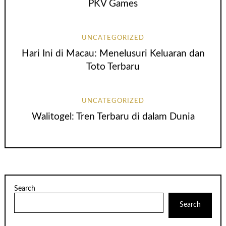
PKV Games
UNCATEGORIZED
Hari Ini di Macau: Menelusuri Keluaran dan
Toto Terbaru
UNCATEGORIZED
Walitogel: Tren Terbaru di dalam Dunia
Search
Search