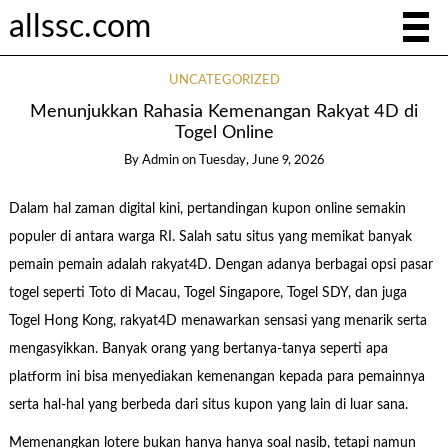
allssc.com
UNCATEGORIZED
Menunjukkan Rahasia Kemenangan Rakyat 4D di
Togel Online
By
Admin
on
Tuesday, June 9, 2026
Dalam hal zaman digital kini, pertandingan kupon online semakin
populer di antara warga RI. Salah satu situs yang memikat banyak
pemain pemain adalah rakyat4D. Dengan adanya berbagai opsi pasar
togel seperti Toto di Macau, Togel Singapore, Togel SDY, dan juga
Togel Hong Kong, rakyat4D menawarkan sensasi yang menarik serta
mengasyikkan. Banyak orang yang bertanya-tanya seperti apa
platform ini bisa menyediakan kemenangan kepada para pemainnya
serta hal-hal yang berbeda dari situs kupon yang lain di luar sana.
Memenangkan lotere bukan hanya hanya soal nasib, tetapi namun