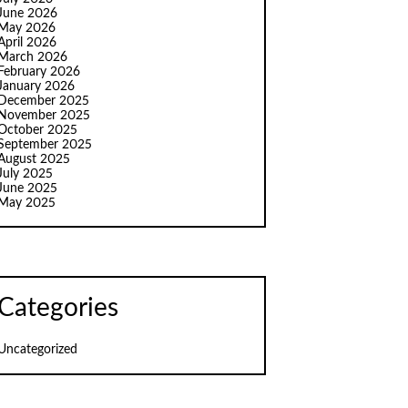
June 2026
May 2026
April 2026
March 2026
February 2026
January 2026
December 2025
November 2025
October 2025
September 2025
August 2025
July 2025
June 2025
May 2025
Categories
Uncategorized