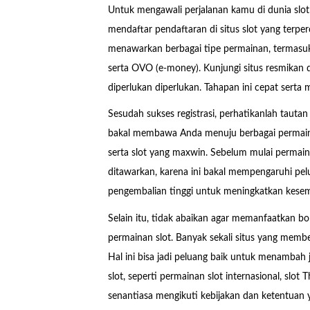
Untuk mengawali perjalanan kamu di dunia slot 
mendaftar pendaftaran di situs slot yang terp
menawarkan berbagai tipe permainan, termasuk sl
serta OVO (e-money). Kunjungi situs resmikan d
diperlukan diperlukan. Tahapan ini cepat serta
Sesudah sukses registrasi, perhatikanlah tautan 
bakal membawa Anda menuju berbagai permainan
serta slot yang maxwin. Sebelum mulai permain
ditawarkan, karena ini bakal mempengaruhi pe
pengembalian tinggi untuk meningkatkan kese
Selain itu, tidak abaikan agar memanfaatkan bon
permainan slot. Banyak sekali situs yang mem
Hal ini bisa jadi peluang baik untuk menambah 
slot, seperti permainan slot internasional, slo
senantiasa mengikuti kebijakan dan ketentuan