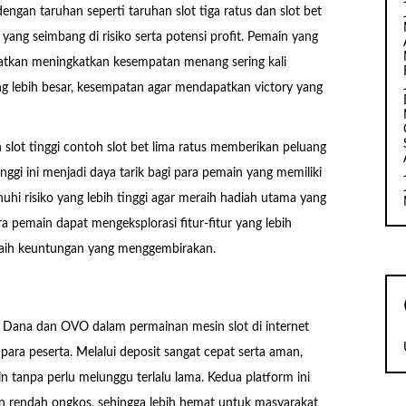
 dengan taruhan seperti taruhan slot tiga ratus dan slot bet
ang seimbang di risiko serta potensi profit. Pemain yang
gkatkan meningkatkan kesempatan menang sering kali
ng lebih besar, kesempatan agar mendapatkan victory yang
slot tinggi contoh slot bet lima ratus memberikan peluang
ggi ini menjadi daya tarik bagi para pemain yang memiliki
uhi risiko yang lebih tinggi agar meraih hadiah utama yang
a pemain dapat mengeksplorasi fitur-fitur yang lebih
raih keuntungan yang menggembirakan.
ana dan OVO dalam permainan mesin slot di internet
ra peserta. Melalui deposit sangat cepat serta aman,
 tanpa perlu melunggu terlalu lama. Kedua platform ini
 rendah ongkos, sehingga lebih hemat untuk masyarakat