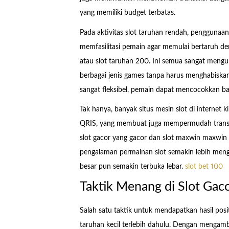
yang memiliki budget terbatas.
Pada aktivitas slot taruhan rendah, pengguna
memfasilitasi pemain agar memulai bertaruh den
atau slot taruhan 200. Ini semua sangat mengu
berbagai jenis games tanpa harus menghabiskan 
sangat fleksibel, pemain dapat mencocokkan ba
Tak hanya, banyak situs mesin slot di internet
QRIS, yang membuat juga mempermudah transa
slot gacor yang gacor dan slot maxwin maxwi
pengalaman permainan slot semakin lebih men
besar pun semakin terbuka lebar.
slot bet 100
Taktik Menang di Slot Gac
Salah satu taktik untuk mendapatkan hasil posi
taruhan kecil terlebih dahulu. Dengan mengambi