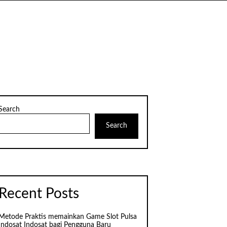
Search
Search
Recent Posts
Metode Praktis memainkan Game Slot Pulsa
Indosat Indosat bagi Pengguna Baru