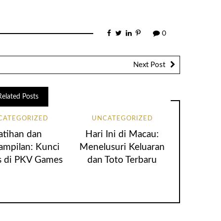
0
Next Post
Related Posts
CATEGORIZED
UNCATEGORIZED
atihan dan
Hari Ini di Macau:
ampilan: Kunci
Menelusuri Keluaran
s di PKV Games
dan Toto Terbaru