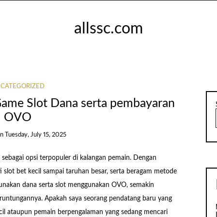
allssc.com
CATEGORIZED
Game Slot Dana serta pembayaran
OVO
on
Tuesday, July 15, 2025
 sebagai opsi terpopuler di kalangan pemain. Dengan
ti slot bet kecil sampai taruhan besar, serta beragam metode
gunakan dana serta slot menggunakan OVO, semakin
eruntungannya. Apakah saya seorang pendatang baru yang
kecil ataupun pemain berpengalaman yang sedang mencari