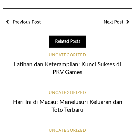
Previous Post
Next Post
Related Posts
UNCATEGORIZED
Latihan dan Keterampilan: Kunci Sukses di
PKV Games
UNCATEGORIZED
Hari Ini di Macau: Menelusuri Keluaran dan
Toto Terbaru
UNCATEGORIZED