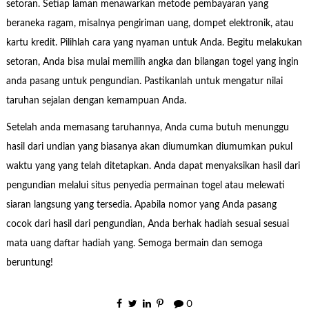
setoran. Setiap laman menawarkan metode pembayaran yang
beraneka ragam, misalnya pengiriman uang, dompet elektronik, atau
kartu kredit. Pilihlah cara yang nyaman untuk Anda. Begitu melakukan
setoran, Anda bisa mulai memilih angka dan bilangan togel yang ingin
anda pasang untuk pengundian. Pastikanlah untuk mengatur nilai
taruhan sejalan dengan kemampuan Anda.
Setelah anda memasang taruhannya, Anda cuma butuh menunggu
hasil dari undian yang biasanya akan diumumkan diumumkan pukul
waktu yang yang telah ditetapkan. Anda dapat menyaksikan hasil dari
pengundian melalui situs penyedia permainan togel atau melewati
siaran langsung yang tersedia. Apabila nomor yang Anda pasang
cocok dari hasil dari pengundian, Anda berhak hadiah sesuai sesuai
mata uang daftar hadiah yang. Semoga bermain dan semoga
beruntung!
0