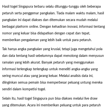
Hasil togel Singapura terbaru selalu ditunggu-tunggu oleh beberapa
petaruh serta penggemar pangkalan. Tiada malam waktu malam, hasil
pangkalan ini dapat diakses dan ditemukan secara mudah melalui
berbagai platform online. Dengan kehadiran inovasi, informasi tentang
nomor yang keluar bisa didapatkan dengan cepat dan tepat,
memberikan pengalaman yang lebih baik untuk para petaruh.
Tak hanya angka pangkalan yang krusial, tetapi juga mengetahui pola
dan data tentang hasil sebelumnya dapat menolong dalam menyusun
ramalan yang lebih akurat. Banyak petaruh yang menggunakan
informasi terlengkap terlengkap untuk meneliti angka-angka yang
sering muncul atau yang jarang keluar. Melalui analisis data ini,
diinginkan semua pemain bisa memperbesar peluang untung mereka
sendiri dalam kompetisi togel.
Selain itu, hasil togel Singapura pun bisa diakses melalui live draw
yang ditemukan. Acara ini memberikan peluang untuk para petaruh