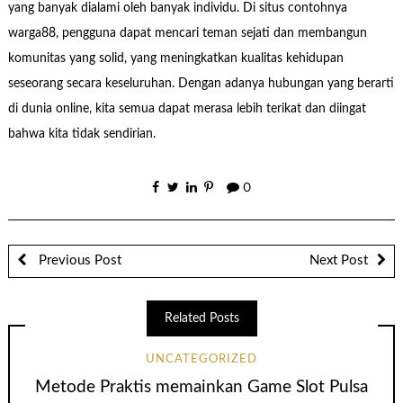
yang banyak dialami oleh banyak individu. Di situs contohnya
warga88, pengguna dapat mencari teman sejati dan membangun
komunitas yang solid, yang meningkatkan kualitas kehidupan
seseorang secara keseluruhan. Dengan adanya hubungan yang berarti
di dunia online, kita semua dapat merasa lebih terikat dan diingat
bahwa kita tidak sendirian.
0
Previous Post
Next Post
Related Posts
UNCATEGORIZED
Metode Praktis memainkan Game Slot Pulsa