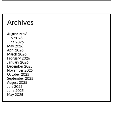
Archives
August 2026
July 2026
June 2026
May 2026
April 2026
March 2026
February 2026
January 2026
December 2025
November 2025
October 2025
September 2025
August 2025
July 2025
June 2025
May 2025