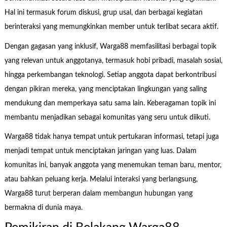
Hal ini termasuk forum diskusi, grup usal, dan berbagai kegiatan
berinteraksi yang memungkinkan member untuk terlibat secara aktif.
Dengan gagasan yang inklusif, Warga88 memfasilitasi berbagai topik
yang relevan untuk anggotanya, termasuk hobi pribadi, masalah sosial,
hingga perkembangan teknologi. Setiap anggota dapat berkontribusi
dengan pikiran mereka, yang menciptakan lingkungan yang saling
mendukung dan memperkaya satu sama lain. Keberagaman topik ini
membantu menjadikan sebagai komunitas yang seru untuk diikuti.
Warga88 tidak hanya tempat untuk pertukaran informasi, tetapi juga
menjadi tempat untuk menciptakan jaringan yang luas. Dalam
komunitas ini, banyak anggota yang menemukan teman baru, mentor,
atau bahkan peluang kerja. Melalui interaksi yang berlangsung,
Warga88 turut berperan dalam membangun hubungan yang
bermakna di dunia maya.