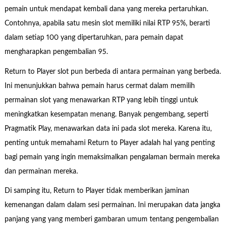
pemain untuk mendapat kembali dana yang mereka pertaruhkan.
Contohnya, apabila satu mesin slot memiliki nilai RTP 95%, berarti
dalam setiap 100 yang dipertaruhkan, para pemain dapat
mengharapkan pengembalian 95.
Return to Player slot pun berbeda di antara permainan yang berbeda.
Ini menunjukkan bahwa pemain harus cermat dalam memilih
permainan slot yang menawarkan RTP yang lebih tinggi untuk
meningkatkan kesempatan menang. Banyak pengembang, seperti
Pragmatik Play, menawarkan data ini pada slot mereka. Karena itu,
penting untuk memahami Return to Player adalah hal yang penting
bagi pemain yang ingin memaksimalkan pengalaman bermain mereka
dan permainan mereka.
Di samping itu, Return to Player tidak memberikan jaminan
kemenangan dalam dalam sesi permainan. Ini merupakan data jangka
panjang yang yang memberi gambaran umum tentang pengembalian