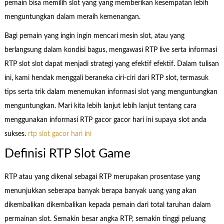
pemain bisa memilih slot yang yang memberikan kesempatan lebih
menguntungkan dalam meraih kemenangan.
Bagi pemain yang ingin ingin mencari mesin slot, atau yang
berlangsung dalam kondisi bagus, mengawasi RTP live serta informasi
RTP slot slot dapat menjadi strategi yang efektif efektif. Dalam tulisan
ini, kami hendak menggali beraneka ciri-ciri dari RTP slot, termasuk
tips serta trik dalam menemukan informasi slot yang menguntungkan
menguntungkan. Mari kita lebih lanjut lebih lanjut tentang cara
menggunakan informasi RTP gacor gacor hari ini supaya slot anda
sukses.
rtp slot gacor hari ini
Definisi RTP Slot Game
RTP atau yang dikenal sebagai RTP merupakan prosentase yang
menunjukkan seberapa banyak berapa banyak uang yang akan
dikembalikan dikembalikan kepada pemain dari total taruhan dalam
permainan slot. Semakin besar angka RTP, semakin tinggi peluang