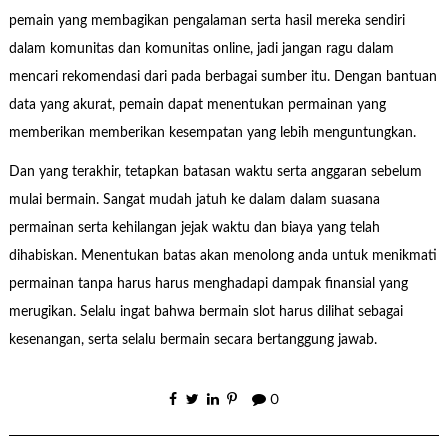
pemain yang membagikan pengalaman serta hasil mereka sendiri
dalam komunitas dan komunitas online, jadi jangan ragu dalam
mencari rekomendasi dari pada berbagai sumber itu. Dengan bantuan
data yang akurat, pemain dapat menentukan permainan yang
memberikan memberikan kesempatan yang lebih menguntungkan.
Dan yang terakhir, tetapkan batasan waktu serta anggaran sebelum
mulai bermain. Sangat mudah jatuh ke dalam dalam suasana
permainan serta kehilangan jejak waktu dan biaya yang telah
dihabiskan. Menentukan batas akan menolong anda untuk menikmati
permainan tanpa harus harus menghadapi dampak finansial yang
merugikan. Selalu ingat bahwa bermain slot harus dilihat sebagai
kesenangan, serta selalu bermain secara bertanggung jawab.
0