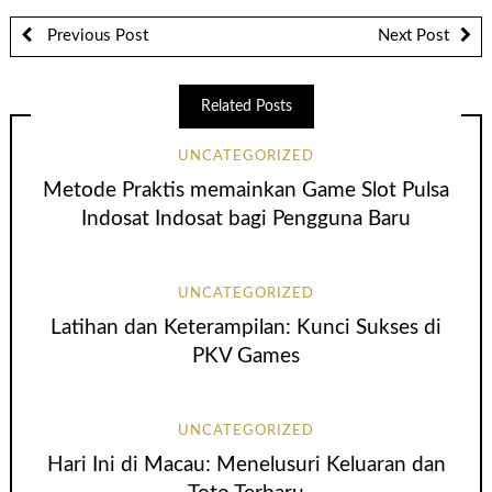
Previous Post
Next Post
Related Posts
UNCATEGORIZED
Metode Praktis memainkan Game Slot Pulsa
Indosat Indosat bagi Pengguna Baru
UNCATEGORIZED
Latihan dan Keterampilan: Kunci Sukses di
PKV Games
UNCATEGORIZED
Hari Ini di Macau: Menelusuri Keluaran dan