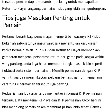
tersebut, pemain dapat menambah peluang untuk mendapatkan
Return to Player langsung permainan slot yang lebih menguntungkan.
Tips juga Masukan Penting untuk
Pemain
Pertama, berarti bagi pemain agar mengerti bahwasanya RTP slot
bukanlah satu-satunya unsur yang saja menentukan kesuksesan
ketika bermain. Walaupun RTP dan Return to Player memberikan
gambaran mengenai persentase return dari game pada jangka waktu
yang panjang, anda juga harus memperhitungkan aspek lain seperti
fluktuasi serta sistem permainan. Memilih permainan dengan RTP
yang tinggi bisa meningkatkan peluang berhasil, namun memahami
cara fungsi permainan tersebut juga penting.
Kedua, jangan lupa agar terus memantau informasi RTP permainan
terbaru. Data mengenai RTP live dan RTP permainan gacor hari ini
bisa menolong pemain dalam membuat pilihan lebih tepat. Banyak