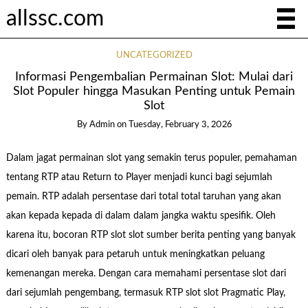
allssc.com
UNCATEGORIZED
Informasi Pengembalian Permainan Slot: Mulai dari
Slot Populer hingga Masukan Penting untuk Pemain
Slot
By
Admin
on
Tuesday, February 3, 2026
Dalam jagat permainan slot yang semakin terus populer, pemahaman
tentang RTP atau Return to Player menjadi kunci bagi sejumlah
pemain. RTP adalah persentase dari total total taruhan yang akan
akan kepada kepada di dalam dalam jangka waktu spesifik. Oleh
karena itu, bocoran RTP slot slot sumber berita penting yang banyak
dicari oleh banyak para petaruh untuk meningkatkan peluang
kemenangan mereka. Dengan cara memahami persentase slot dari
dari sejumlah pengembang, termasuk RTP slot slot Pragmatic Play,