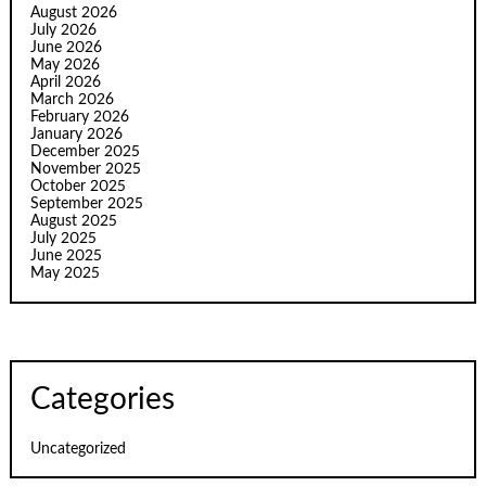
August 2026
July 2026
June 2026
May 2026
April 2026
March 2026
February 2026
January 2026
December 2025
November 2025
October 2025
September 2025
August 2025
July 2025
June 2025
May 2025
Categories
Uncategorized