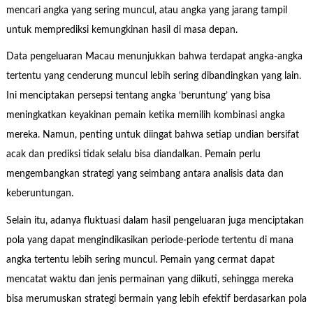
mencari angka yang sering muncul, atau angka yang jarang tampil
untuk memprediksi kemungkinan hasil di masa depan.
Data pengeluaran Macau menunjukkan bahwa terdapat angka-angka
tertentu yang cenderung muncul lebih sering dibandingkan yang lain.
Ini menciptakan persepsi tentang angka ‘beruntung’ yang bisa
meningkatkan keyakinan pemain ketika memilih kombinasi angka
mereka. Namun, penting untuk diingat bahwa setiap undian bersifat
acak dan prediksi tidak selalu bisa diandalkan. Pemain perlu
mengembangkan strategi yang seimbang antara analisis data dan
keberuntungan.
Selain itu, adanya fluktuasi dalam hasil pengeluaran juga menciptakan
pola yang dapat mengindikasikan periode-periode tertentu di mana
angka tertentu lebih sering muncul. Pemain yang cermat dapat
mencatat waktu dan jenis permainan yang diikuti, sehingga mereka
bisa merumuskan strategi bermain yang lebih efektif berdasarkan pola