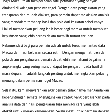
Togel Macau telah menjadi salah satu permainan yang banyak
diminati di kalangan pencinta togel. Dengan data pengeluaran yang
transparan dan mudah diakses, para pemain dapat melakukan analisis
yang mendalam terhadap hasil dan pola dari keluaran sebelumnya.
Hal ini memberikan peluang lebih besar bagi mereka untuk membuat
keputusan yang lebih cerdas dalam memilih nomor taruhan.
Rekomendasi bagi para pemain adalah untuk terus memantau data
Macau dan hasil keluaran secara rutin. Dengan mengamati tren dan
pola dalam pengeluaran, pemain dapat lebih memahami bagaimana
angka-angka yang sering muncul dapat berpengaruh pada hasil di
masa depan. Ini adalah langkah penting untuk meningkatkan peluang
menang dalam permainan Togel Macau.
Selain itu, kami menyarankan agar pemain tidak hanya mengandalkan
keberuntungan semata. Menggunakan strategi yang berdasarkan pada
analisis data dan hasil pengeluaran bisa menjadi cara yang lebih
efektif untuk meraih kemenangan. Selalu ingat untuk bermain dengan