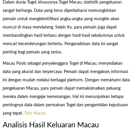
Dalam dunia Togel, khususnya Togel Macau, statistik pengeluaran
sangat berharga. Data yang terus diperbaharui memungkinkan
pemain untuk mengidentifikasi angka-angka yang mungkin akan
muncul di masa mendatang. Selain itu, para pemain juga dapat
membandingkan hasil terbaru dengan hasil-hasil sebelumnya untuk
mencari kecenderungan tertentu. Penganalisisan data ini sangat
penting bagi pemain yang serius.
Macau Pools sebagai penyelenggara Togel di Macau, menyediakan
data yang akurat dan terpercaya. Pemain dapat mengakses informasi
ini dengan mudah melalui berbagai platform. Dengan memahami data
pengeluaran Macau, para pemain dapat memaksimalkan peluang
mereka dalam mengejar kemenangan. Hal ini menunjukkan betapa
pentingnya data dalam permainan Togel dan pengambilan keputusan
yang tepat.
Toto Macau
Analisis Hasil Keluaran Macau