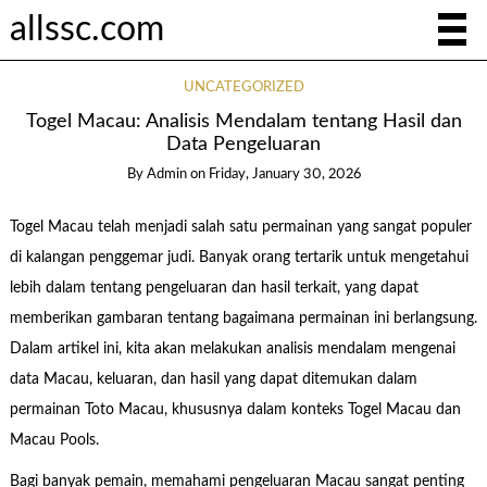
allssc.com
UNCATEGORIZED
Togel Macau: Analisis Mendalam tentang Hasil dan
Data Pengeluaran
By
Admin
on
Friday, January 30, 2026
Togel Macau telah menjadi salah satu permainan yang sangat populer
di kalangan penggemar judi. Banyak orang tertarik untuk mengetahui
lebih dalam tentang pengeluaran dan hasil terkait, yang dapat
memberikan gambaran tentang bagaimana permainan ini berlangsung.
Dalam artikel ini, kita akan melakukan analisis mendalam mengenai
data Macau, keluaran, dan hasil yang dapat ditemukan dalam
permainan Toto Macau, khususnya dalam konteks Togel Macau dan
Macau Pools.
Bagi banyak pemain, memahami pengeluaran Macau sangat penting