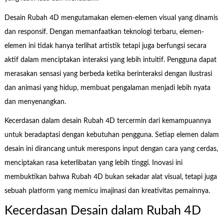
Desain Rubah 4D mengutamakan elemen-elemen visual yang dinamis
dan responsif. Dengan memanfaatkan teknologi terbaru, elemen-
elemen ini tidak hanya terlihat artistik tetapi juga berfungsi secara
aktif dalam menciptakan interaksi yang lebih intuitif. Pengguna dapat
merasakan sensasi yang berbeda ketika berinteraksi dengan ilustrasi
dan animasi yang hidup, membuat pengalaman menjadi lebih nyata
dan menyenangkan.
Kecerdasan dalam desain Rubah 4D tercermin dari kemampuannya
untuk beradaptasi dengan kebutuhan pengguna. Setiap elemen dalam
desain ini dirancang untuk merespons input dengan cara yang cerdas,
menciptakan rasa keterlibatan yang lebih tinggi. Inovasi ini
membuktikan bahwa Rubah 4D bukan sekadar alat visual, tetapi juga
sebuah platform yang memicu imajinasi dan kreativitas pemainnya.
Kecerdasan Desain dalam Rubah 4D