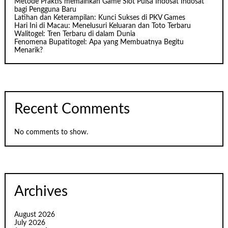
Metode Praktis memainkan Game Slot Pulsa Indosat Indosat
bagi Pengguna Baru
Latihan dan Keterampilan: Kunci Sukses di PKV Games
Hari Ini di Macau: Menelusuri Keluaran dan Toto Terbaru
Walitogel: Tren Terbaru di dalam Dunia
Fenomena Bupatitogel: Apa yang Membuatnya Begitu
Menarik?
Recent Comments
No comments to show.
Archives
August 2026
July 2026