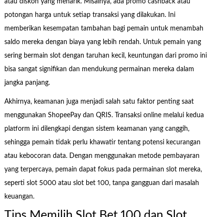
atau diskon yang menarik. Misalnya, ada promo cashback atau
potongan harga untuk setiap transaksi yang dilakukan. Ini
memberikan kesempatan tambahan bagi pemain untuk menambah
saldo mereka dengan biaya yang lebih rendah. Untuk pemain yang
sering bermain slot dengan taruhan kecil, keuntungan dari promo ini
bisa sangat signifikan dan mendukung permainan mereka dalam
jangka panjang.
Akhirnya, keamanan juga menjadi salah satu faktor penting saat
menggunakan ShopeePay dan QRIS. Transaksi online melalui kedua
platform ini dilengkapi dengan sistem keamanan yang canggih,
sehingga pemain tidak perlu khawatir tentang potensi kecurangan
atau kebocoran data. Dengan menggunakan metode pembayaran
yang terpercaya, pemain dapat fokus pada permainan slot mereka,
seperti slot 5000 atau slot bet 100, tanpa gangguan dari masalah
keuangan.
Tips Memilih Slot Bet 100 dan Slot