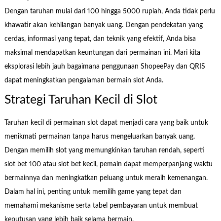
Dengan taruhan mulai dari 100 hingga 5000 rupiah, Anda tidak perlu
khawatir akan kehilangan banyak uang. Dengan pendekatan yang
cerdas, informasi yang tepat, dan teknik yang efektif, Anda bisa
maksimal mendapatkan keuntungan dari permainan ini. Mari kita
eksplorasi lebih jauh bagaimana penggunaan ShopeePay dan QRIS
dapat meningkatkan pengalaman bermain slot Anda.
Strategi Taruhan Kecil di Slot
Taruhan kecil di permainan slot dapat menjadi cara yang baik untuk
menikmati permainan tanpa harus mengeluarkan banyak uang.
Dengan memilih slot yang memungkinkan taruhan rendah, seperti
slot bet 100 atau slot bet kecil, pemain dapat memperpanjang waktu
bermainnya dan meningkatkan peluang untuk meraih kemenangan.
Dalam hal ini, penting untuk memilih game yang tepat dan
memahami mekanisme serta tabel pembayaran untuk membuat
keputusan yang lebih baik selama bermain.