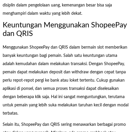
disiplin dalam pengelolaan uang, kemenangan besar bisa saja
menghampiri dalam waktu yang lebih dekat.
Keuntungan Menggunakan ShopeePay
dan QRIS
Menggunakan ShopeePay dan QRIS dalam bermain slot memberikan
banyak keuntungan bagi pemain. Salah satu keuntungan utama
adalah kemudahan dalam melakukan transaksi. Dengan ShopeePay,
pemain dapat melakukan deposit dan withdraw dengan cepat tanpa
perlu repot-repot pergi ke bank atau loket tertentu. Cukup gunakan
aplikasi di ponsel, dan semua proses transaksi dapat diselesaikan
dengan beberapa klik saja. Hal ini sangat menguntungkan, terutama
untuk pemain yang lebih suka melakukan taruhan kecil dengan modal
terbatas.
Selain itu, ShopeePay dan QRIS sering menawarkan berbagai promo