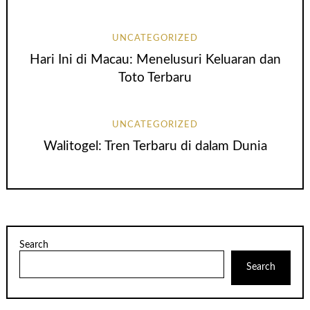
UNCATEGORIZED
Hari Ini di Macau: Menelusuri Keluaran dan
Toto Terbaru
UNCATEGORIZED
Walitogel: Tren Terbaru di dalam Dunia
Search
Search