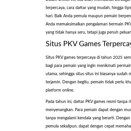
terpercaya, cara daftar yang mudah, hingga tip
hari. Baik Anda pemula maupun pemain berpen
Anda memaksimalkan pengalaman bermain PKV
yang tidak hanya seru, tetapi juga penuh pelu
Situs PKV Games Terperca
Situs PKV games terpercaya di tahun 2025 sem
bagi para pemain yang ingin menikmati perma
utama, sehingga situs-situs ini biasanya sudah
terjamin. Dengan begitu, pemain tidak perlu kh
platform online.
Pada tahun ini, daftar PKV games resmi tanpa
menyenangkan. Para pemain dapat dengan mudah
tanpa mengalami kendala yang berarti. Denga
pemula sekalipun, dapat dengan cepat memaham