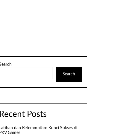
Search
Search
Recent Posts
Latihan dan Keterampilan: Kunci Sukses di
PKV Games