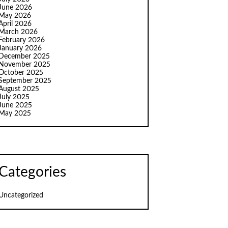
June 2026
May 2026
April 2026
March 2026
February 2026
January 2026
December 2025
November 2025
October 2025
September 2025
August 2025
July 2025
June 2025
May 2025
Categories
Uncategorized