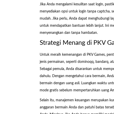
Jika Anda mengalami kesulitan saat login, pastik
menyediakan opsi untuk login tanpa captcha, s
mudah. Jika perlu, Anda dapat menghubungi lay
untuk mendapatkan bantuan lebih lanjut. Ini
menyenangkan dan tanpa hambatan.
Strategi Menang di PKV G
Untuk meraih kemenangan di PKV Games, penti
jenis permainan, seperti dominoqq, bandarq, at
Sebagai pemula, Anda disarankan untuk mempel
dahulu. Dengan mengetahui cara bermain, Anda
bermain dengan uang asli. Luangkan waktu u
mode gratis sebelum mempertaruhkan uang An
Selain itu, manajemen keuangan merupakan ku
anggaran bermain Anda dan patuhi batas terseb