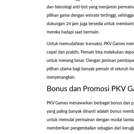
dan teknologi anti-bot yang menjamin permainan y
pilihan game dengan winrate tertinggi, sehingg
dukungan 24 jam juga tersedia untuk membant
mereka hadapi saat bermain.
Untuk memudahkan transaksi, PKV Games meny
cepat dan praktis. Pemain bisa melakukan depo
untuk menang besar. Dengan jaminan pembayar
pilihan utama bagi banyak pemain di seluruh I
menyenangkan.
Bonus dan Promosi PKV 
PKV Games menawarkan berbagai bonus dan pro
yang paling banyak dinanti adalah bonus mem
untuk memulai permainan dengan modal tambaha
memberikan pengembalian sebagian dari kerugi