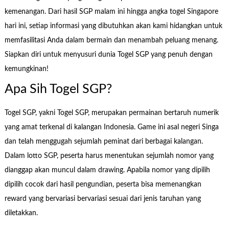
kemenangan. Dari hasil SGP malam ini hingga angka togel Singapore
hari ini, setiap informasi yang dibutuhkan akan kami hidangkan untuk
memfasilitasi Anda dalam bermain dan menambah peluang menang.
Siapkan diri untuk menyusuri dunia Togel SGP yang penuh dengan
kemungkinan!
Apa Sih Togel SGP?
Togel SGP, yakni Togel SGP, merupakan permainan bertaruh numerik
yang amat terkenal di kalangan Indonesia. Game ini asal negeri Singa
dan telah menggugah sejumlah peminat dari berbagai kalangan.
Dalam lotto SGP, peserta harus menentukan sejumlah nomor yang
dianggap akan muncul dalam drawing. Apabila nomor yang dipilih
dipilih cocok dari hasil pengundian, peserta bisa memenangkan
reward yang bervariasi bervariasi sesuai dari jenis taruhan yang
diletakkan.