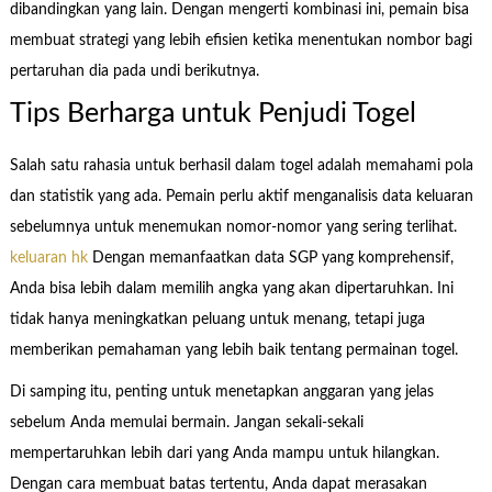
dibandingkan yang lain. Dengan mengerti kombinasi ini, pemain bisa
membuat strategi yang lebih efisien ketika menentukan nombor bagi
pertaruhan dia pada undi berikutnya.
Tips Berharga untuk Penjudi Togel
Salah satu rahasia untuk berhasil dalam togel adalah memahami pola
dan statistik yang ada. Pemain perlu aktif menganalisis data keluaran
sebelumnya untuk menemukan nomor-nomor yang sering terlihat.
keluaran hk
Dengan memanfaatkan data SGP yang komprehensif,
Anda bisa lebih dalam memilih angka yang akan dipertaruhkan. Ini
tidak hanya meningkatkan peluang untuk menang, tetapi juga
memberikan pemahaman yang lebih baik tentang permainan togel.
Di samping itu, penting untuk menetapkan anggaran yang jelas
sebelum Anda memulai bermain. Jangan sekali-sekali
mempertaruhkan lebih dari yang Anda mampu untuk hilangkan.
Dengan cara membuat batas tertentu, Anda dapat merasakan