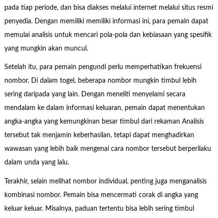
pada tiap periode, dan bisa diakses melalui internet melalui situs resmi
penyedia. Dengan memiliki memiliki informasi ini, para pemain dapat
memulai analisis untuk mencari pola-pola dan kebiasaan yang spesifik
yang mungkin akan muncul.
Setelah itu, para pemain pengundi perlu memperhatikan frekuensi
nombor. Di dalam togel, beberapa nombor mungkin timbul lebih
sering daripada yang lain. Dengan meneliti menyelami secara
mendalam ke dalam informasi keluaran, pemain dapat menentukan
angka-angka yang kemungkinan besar timbul dari rekaman Analisis
tersebut tak menjamin keberhasilan, tetapi dapat menghadirkan
wawasan yang lebih baik mengenai cara nombor tersebut berperilaku
dalam unda yang lalu.
Terakhir, selain melihat nombor individual, penting juga menganalisis
kombinasi nombor. Pemain bisa mencermati corak di angka yang
keluar keluar. Misalnya, paduan tertentu bisa lebih sering timbul