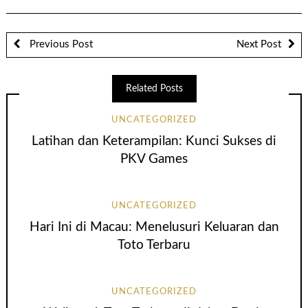
Previous Post
Next Post
Related Posts
UNCATEGORIZED
Latihan dan Keterampilan: Kunci Sukses di
PKV Games
UNCATEGORIZED
Hari Ini di Macau: Menelusuri Keluaran dan
Toto Terbaru
UNCATEGORIZED