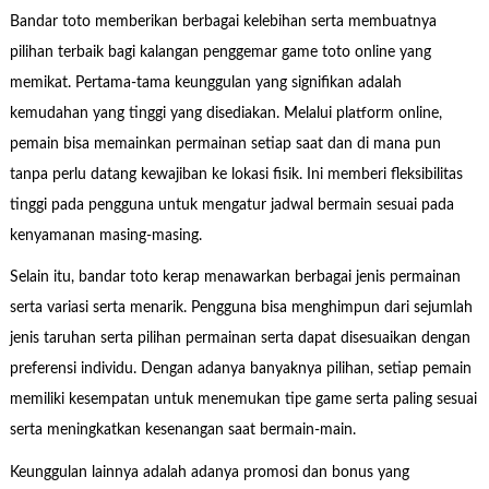
Bandar toto memberikan berbagai kelebihan serta membuatnya
pilihan terbaik bagi kalangan penggemar game toto online yang
memikat. Pertama-tama keunggulan yang signifikan adalah
kemudahan yang tinggi yang disediakan. Melalui platform online,
pemain bisa memainkan permainan setiap saat dan di mana pun
tanpa perlu datang kewajiban ke lokasi fisik. Ini memberi fleksibilitas
tinggi pada pengguna untuk mengatur jadwal bermain sesuai pada
kenyamanan masing-masing.
Selain itu, bandar toto kerap menawarkan berbagai jenis permainan
serta variasi serta menarik. Pengguna bisa menghimpun dari sejumlah
jenis taruhan serta pilihan permainan serta dapat disesuaikan dengan
preferensi individu. Dengan adanya banyaknya pilihan, setiap pemain
memiliki kesempatan untuk menemukan tipe game serta paling sesuai
serta meningkatkan kesenangan saat bermain-main.
Keunggulan lainnya adalah adanya promosi dan bonus yang