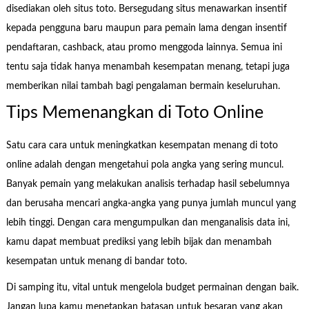
disediakan oleh situs toto. Bersegudang situs menawarkan insentif
kepada pengguna baru maupun para pemain lama dengan insentif
pendaftaran, cashback, atau promo menggoda lainnya. Semua ini
tentu saja tidak hanya menambah kesempatan menang, tetapi juga
memberikan nilai tambah bagi pengalaman bermain keseluruhan.
Tips Memenangkan di Toto Online
Satu cara cara untuk meningkatkan kesempatan menang di toto
online adalah dengan mengetahui pola angka yang sering muncul.
Banyak pemain yang melakukan analisis terhadap hasil sebelumnya
dan berusaha mencari angka-angka yang punya jumlah muncul yang
lebih tinggi. Dengan cara mengumpulkan dan menganalisis data ini,
kamu dapat membuat prediksi yang lebih bijak dan menambah
kesempatan untuk menang di bandar toto.
Di samping itu, vital untuk mengelola budget permainan dengan baik.
Jangan lupa kamu menetapkan batasan untuk besaran yang akan