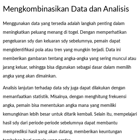
Mengkombinasikan Data dan Analisis
Menggunakan data yang tersedia adalah langkah penting dalam
meningkatkan peluang menang di togel. Dengan memperhatikan
pengeluaran sdy dan keluaran sdy sebelumnya, pemain dapat
mengidentifikasi pola atau tren yang mungkin terjadi. Data ini
memberikan gambaran tentang angka-angka yang sering muncul atau
jarang keluar, sehingga bisa digunakan sebagai dasar dalam memilih
angka yang akan dimainkan.
Analisis lanjutan terhadap data sdy juga dapat dilakukan dengan
memanfaatkan statistik. Misalnya, dengan menghitung frekuensi
angka, pemain bisa menentukan angka mana yang memiliki
kemungkinan lebih besar untuk ditarik kembali. Selain itu, mempelajari
hasil sdy dari periode-periode sebelumnya dapat membantu
memprediksi hasil yang akan datang, memberikan keuntungan