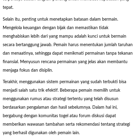
tepat.
Selain itu, penting untuk menetapkan batasan dalam bermain.
Mengelola keuangan dengan bijak dan memastikan tidak
menghabiskan lebih dari yang mampu adalah kunci untuk bermain
secara bertanggung jawab. Pemain harus menentukan jumlah taruhan
dan menaatinya, sehingga dapat menikmati permainan tanpa tekanan
finansial. Menyusun rencana permainan yang jelas akan membantu
menjaga fokus dan disiplin.
Terakhir, menggunakan sistem permainan yang sudah terbukti bisa
menjadi salah satu trik efektif. Beberapa pemain memilih untuk
menggunakan rumus atau strategi tertentu yang telah disusun
berdasarkan pengalaman dan hasil sebelumnya. Dalam hal ini,
bergabung dengan komunitas togel atau forum diskusi dapat
memberikan wawasan tambahan serta rekomendasi tentang strategi
yang berhasil digunakan oleh pemain lain.