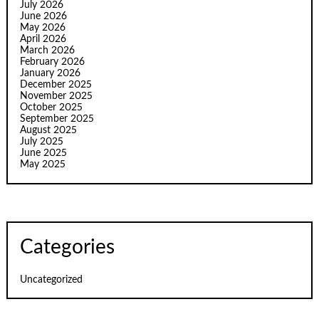
July 2026
June 2026
May 2026
April 2026
March 2026
February 2026
January 2026
December 2025
November 2025
October 2025
September 2025
August 2025
July 2025
June 2025
May 2025
Categories
Uncategorized