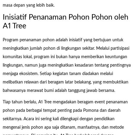
masa depan yang lebih baik.
Inisiatif Penanaman Pohon Pohon oleh
A1 Tree
Program penanaman pohon adalah inisiatif yang bertujuan untuk
meningkatkan jumlah pohon di lingkungan sekitar. Melalui partisipasi
komunitas lokal, program ini bukan hanya memberikan keuntungan
lingkungan, namun juga meningkatkan kesadaran tentang pentingnya
menjaga ekosistem. Setiap kegiatan tanam diadakan melalui
melibatkan relawan dari beragam latar belakang, yang membuktikan
bahwasanya merawat bumi adalah tanggung jawab bersama.
Tiap tahun berlalu, A1 Tree mengadakan beragam event penanaman
pohon pada berbagai tempat penting pada Pomona dan daerah
sekitarnya. Acara ini sering kali dilengkapi dengan pendidikan
mengenai jenis pohon apa saja ditanam, manfaatnya, dan metode