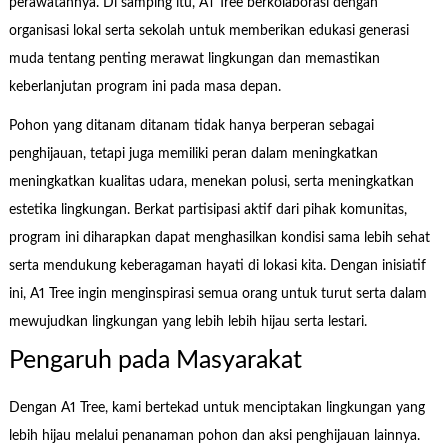
perawatannya. Di samping itu, A1 Tree berkolaborasi dengan
organisasi lokal serta sekolah untuk memberikan edukasi generasi
muda tentang penting merawat lingkungan dan memastikan
keberlanjutan program ini pada masa depan.
Pohon yang ditanam ditanam tidak hanya berperan sebagai
penghijauan, tetapi juga memiliki peran dalam meningkatkan
meningkatkan kualitas udara, menekan polusi, serta meningkatkan
estetika lingkungan. Berkat partisipasi aktif dari pihak komunitas,
program ini diharapkan dapat menghasilkan kondisi sama lebih sehat
serta mendukung keberagaman hayati di lokasi kita. Dengan inisiatif
ini, A1 Tree ingin menginspirasi semua orang untuk turut serta dalam
mewujudkan lingkungan yang lebih lebih hijau serta lestari.
Pengaruh pada Masyarakat
Dengan A1 Tree, kami bertekad untuk menciptakan lingkungan yang
lebih hijau melalui penanaman pohon dan aksi penghijauan lainnya.