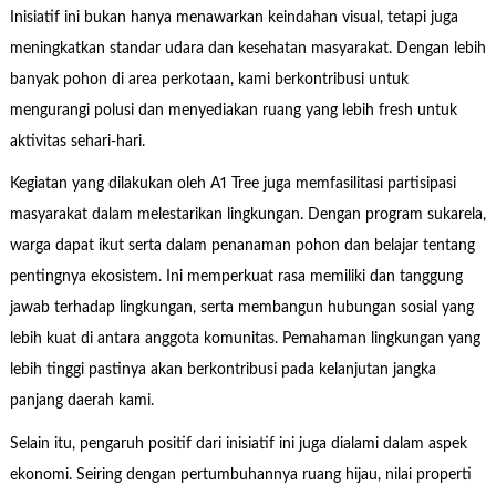
Inisiatif ini bukan hanya menawarkan keindahan visual, tetapi juga
meningkatkan standar udara dan kesehatan masyarakat. Dengan lebih
banyak pohon di area perkotaan, kami berkontribusi untuk
mengurangi polusi dan menyediakan ruang yang lebih fresh untuk
aktivitas sehari-hari.
Kegiatan yang dilakukan oleh A1 Tree juga memfasilitasi partisipasi
masyarakat dalam melestarikan lingkungan. Dengan program sukarela,
warga dapat ikut serta dalam penanaman pohon dan belajar tentang
pentingnya ekosistem. Ini memperkuat rasa memiliki dan tanggung
jawab terhadap lingkungan, serta membangun hubungan sosial yang
lebih kuat di antara anggota komunitas. Pemahaman lingkungan yang
lebih tinggi pastinya akan berkontribusi pada kelanjutan jangka
panjang daerah kami.
Selain itu, pengaruh positif dari inisiatif ini juga dialami dalam aspek
ekonomi. Seiring dengan pertumbuhannya ruang hijau, nilai properti