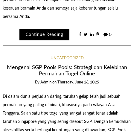
keseruan bermain Anda dan semoga saja keberuntungan selalu
bersama Anda.
Continue Reading
0
UNCATEGORIZED
Mengenal SGP Pools Pools: Strategi dan Kelebihan
Permainan Togel Online
By
Admin
on
Thursday, June 26, 2025
Di dalam dunia perjudian daring, taruhan gelap telah jadi sebuah
permainan yang paling diminati, khususnya pada wilayah Asia
Tenggara. Salah satu tipe togel yang sangat sangat tenar adalah
taruhan Singapore yang yang sering disebut SGP. Dengan kemudahan
aksesibilitas serta berbagai keuntungan yang ditawarkan, SGP Pools