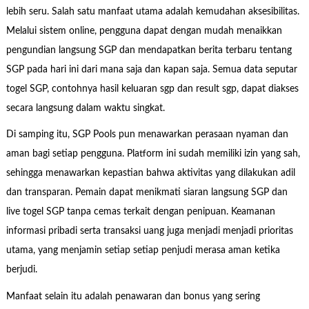
lebih seru. Salah satu manfaat utama adalah kemudahan aksesibilitas.
Melalui sistem online, pengguna dapat dengan mudah menaikkan
pengundian langsung SGP dan mendapatkan berita terbaru tentang
SGP pada hari ini dari mana saja dan kapan saja. Semua data seputar
togel SGP, contohnya hasil keluaran sgp dan result sgp, dapat diakses
secara langsung dalam waktu singkat.
Di samping itu, SGP Pools pun menawarkan perasaan nyaman dan
aman bagi setiap pengguna. Platform ini sudah memiliki izin yang sah,
sehingga menawarkan kepastian bahwa aktivitas yang dilakukan adil
dan transparan. Pemain dapat menikmati siaran langsung SGP dan
live togel SGP tanpa cemas terkait dengan penipuan. Keamanan
informasi pribadi serta transaksi uang juga menjadi menjadi prioritas
utama, yang menjamin setiap setiap penjudi merasa aman ketika
berjudi.
Manfaat selain itu adalah penawaran dan bonus yang sering