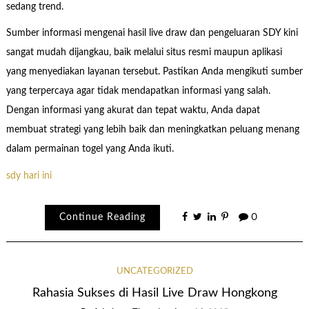
sedang trend.
Sumber informasi mengenai hasil live draw dan pengeluaran SDY kini
sangat mudah dijangkau, baik melalui situs resmi maupun aplikasi
yang menyediakan layanan tersebut. Pastikan Anda mengikuti sumber
yang terpercaya agar tidak mendapatkan informasi yang salah.
Dengan informasi yang akurat dan tepat waktu, Anda dapat
membuat strategi yang lebih baik dan meningkatkan peluang menang
dalam permainan togel yang Anda ikuti.
sdy hari ini
Continue Reading
0
UNCATEGORIZED
Rahasia Sukses di Hasil Live Draw Hongkong