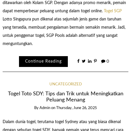
ditawarkan oleh Kolam SGP. Dengan adanya promo menarik, pemain
dapat memperbesar peluang untung dalam togel online.
Togel SGP
Lotto Singapura pun dikenal atas sejumlah jenis game dan taruhan
yang tersedia, membuat pengalaman bermain semakin menarik. Jadi,
untuk penggemar togel, SGP Pools adalah alternatif yang sangat
menguntungkan.
Continue Reading
0
UNCATEGORIZED
Togel Toto SDY: Tips dan Trik untuk Meningkatkan
Peluang Menang
By
Admin
on
Thursday, June 26, 2025
Dalam dunia togel, terutama togel Sydney atau yang biasa dikenal
dengan sebutan togel SDY, banyak pemain yang terus mencari cara