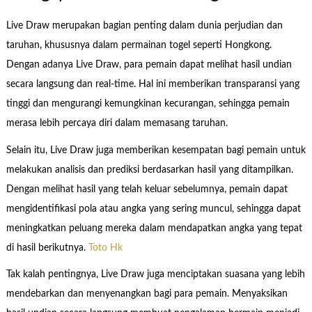
Live Draw merupakan bagian penting dalam dunia perjudian dan
taruhan, khususnya dalam permainan togel seperti Hongkong.
Dengan adanya Live Draw, para pemain dapat melihat hasil undian
secara langsung dan real-time. Hal ini memberikan transparansi yang
tinggi dan mengurangi kemungkinan kecurangan, sehingga pemain
merasa lebih percaya diri dalam memasang taruhan.
Selain itu, Live Draw juga memberikan kesempatan bagi pemain untuk
melakukan analisis dan prediksi berdasarkan hasil yang ditampilkan.
Dengan melihat hasil yang telah keluar sebelumnya, pemain dapat
mengidentifikasi pola atau angka yang sering muncul, sehingga dapat
meningkatkan peluang mereka dalam mendapatkan angka yang tepat
di hasil berikutnya.
Toto Hk
Tak kalah pentingnya, Live Draw juga menciptakan suasana yang lebih
mendebarkan dan menyenangkan bagi para pemain. Menyaksikan