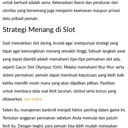
untuk berhasil adalah sama. Keberadaan lisensi dan peraturan dari
otoritas yang berwenang juga menjamin keamanan maupun privasi
data pribadi pemain.
Strategi Menang di Slot
Saat memainkan slot daring, krusial agar mempunyai strategi yang
tepat agar kemungkinan menang semakin tinggi. Sebuah langkah awal
yang dapat diambil adalah memahami tipe-tipe permainan slot ada,
seperti Gacor Slot Olympus 1000. Melalui memahami fitur-fitur serta
sistem permainan, pemain dapat membuat keputusan yang lebih baik
ketika memilih mesin mana yang akan dijadikan pilihan. Pastikan
untuk membaca data soal limit taruhan, simbol serta bonus yang
ditawarkan.
slot online
Selain itu, manajemen bankroll menjadi faktor penting dalam game ini.
Tentukan anggaran permainan sebelum Anda memulai dan patuhi
limit itu. Dengan begini, para pemain bisa lebih mudah merasakan