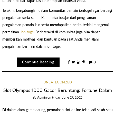
taruhan di luar kapasitas keterampilan finansial Anda.
Terakhir, bergabunglah dalam komunitas pemain iontogel agar berbagi
pengalaman serta saran. Kamu bisa belajar dari pengalaman
pengalaman pemain lain serta mendapatkan berita terkini mengenai
permainan.
ion togel
Berinteraksi di komunitas juga bisa dapat
memberikan motivasi dan bantuan pada saat Anda menjalani
pengalaman bermain dalam ion togel.
Continue Reading
0
UNCATEGORIZED
Slot Olympus 1000 Gacor Beruntung: Fortune Dalam
By
Admin
on
Friday, June 27, 2025
Di dalam alam game daring, permainan slot online telah jadi salah satu