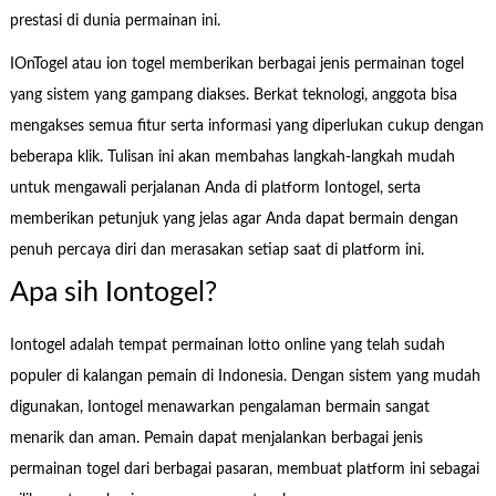
prestasi di dunia permainan ini.
IOnTogel atau ion togel memberikan berbagai jenis permainan togel
yang sistem yang gampang diakses. Berkat teknologi, anggota bisa
mengakses semua fitur serta informasi yang diperlukan cukup dengan
beberapa klik. Tulisan ini akan membahas langkah-langkah mudah
untuk mengawali perjalanan Anda di platform Iontogel, serta
memberikan petunjuk yang jelas agar Anda dapat bermain dengan
penuh percaya diri dan merasakan setiap saat di platform ini.
Apa sih Iontogel?
Iontogel adalah tempat permainan lotto online yang telah sudah
populer di kalangan pemain di Indonesia. Dengan sistem yang mudah
digunakan, Iontogel menawarkan pengalaman bermain sangat
menarik dan aman. Pemain dapat menjalankan berbagai jenis
permainan togel dari berbagai pasaran, membuat platform ini sebagai