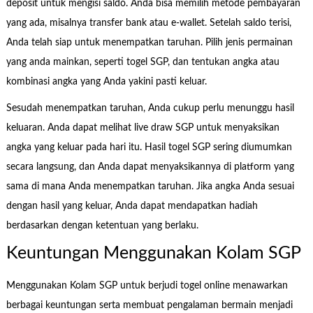
deposit untuk mengisi saldo. Anda bisa memilih metode pembayaran
yang ada, misalnya transfer bank atau e-wallet. Setelah saldo terisi,
Anda telah siap untuk menempatkan taruhan. Pilih jenis permainan
yang anda mainkan, seperti togel SGP, dan tentukan angka atau
kombinasi angka yang Anda yakini pasti keluar.
Sesudah menempatkan taruhan, Anda cukup perlu menunggu hasil
keluaran. Anda dapat melihat live draw SGP untuk menyaksikan
angka yang keluar pada hari itu. Hasil togel SGP sering diumumkan
secara langsung, dan Anda dapat menyaksikannya di platform yang
sama di mana Anda menempatkan taruhan. Jika angka Anda sesuai
dengan hasil yang keluar, Anda dapat mendapatkan hadiah
berdasarkan dengan ketentuan yang berlaku.
Keuntungan Menggunakan Kolam SGP
Menggunakan Kolam SGP untuk berjudi togel online menawarkan
berbagai keuntungan serta membuat pengalaman bermain menjadi