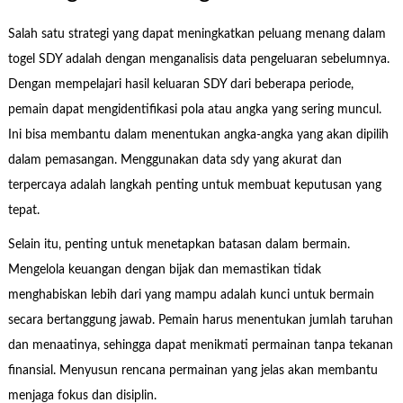
Salah satu strategi yang dapat meningkatkan peluang menang dalam
togel SDY adalah dengan menganalisis data pengeluaran sebelumnya.
Dengan mempelajari hasil keluaran SDY dari beberapa periode,
pemain dapat mengidentifikasi pola atau angka yang sering muncul.
Ini bisa membantu dalam menentukan angka-angka yang akan dipilih
dalam pemasangan. Menggunakan data sdy yang akurat dan
terpercaya adalah langkah penting untuk membuat keputusan yang
tepat.
Selain itu, penting untuk menetapkan batasan dalam bermain.
Mengelola keuangan dengan bijak dan memastikan tidak
menghabiskan lebih dari yang mampu adalah kunci untuk bermain
secara bertanggung jawab. Pemain harus menentukan jumlah taruhan
dan menaatinya, sehingga dapat menikmati permainan tanpa tekanan
finansial. Menyusun rencana permainan yang jelas akan membantu
menjaga fokus dan disiplin.