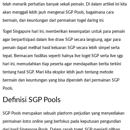
telah menarik perhatian banyak sekali pemain. Di dalam artikel ini kita
akan menggali lebih jauh mengenai SGP Pools, bagaimana cara
bermain, dan keuntungan dari permainan togel daring ini.
Togel Singapore hari ini, memberikan kesempatan untuk para pemain
agar berpartisipasi dalam live draw SGP secara langsung, agar para
pemain dapat melihat hasil keluaran SGP secara lebih simpel serta
tepat. Bermacam fasilitas seperti halnya live togel SGP serta live sgp
hari ini, memudahkan tiap peserta agar mendapatkan berita terkini
tentang hasil SGP. Mari kita eksplor lebih jauh tentang metode
bermain dan keuntungan yang bisa diperoleh dari permainan SGP
Pools.
Definisi SGP Pools
SGP Pools merupakan sebuah platform perjudian yang menyediakan
permainan lotto online yang berfokus pada keputusan pengundian
dari hasil Singapore Pools. Dalam ranah togel, SGP menjadi pilihan