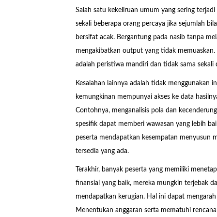
Salah satu kekeliruan umum yang sering terjadi
sekali beberapa orang percaya jika sejumlah bila
bersifat acak. Bergantung pada nasib tanpa mel
mengakibatkan output yang tidak memuaskan. 
adalah peristiwa mandiri dan tidak sama sekali
Kesalahan lainnya adalah tidak menggunakan i
kemungkinan mempunyai akses ke data hasilnya t
Contohnya, menganalisis pola dan kecenderung
spesifik dapat memberi wawasan yang lebih bai
peserta mendapatkan kesempatan menyusun me
tersedia yang ada.
Terakhir, banyak peserta yang memiliki meneta
finansial yang baik, mereka mungkin terjebak d
mendapatkan kerugian. Hal ini dapat mengarah 
Menentukan anggaran serta mematuhi rencana 