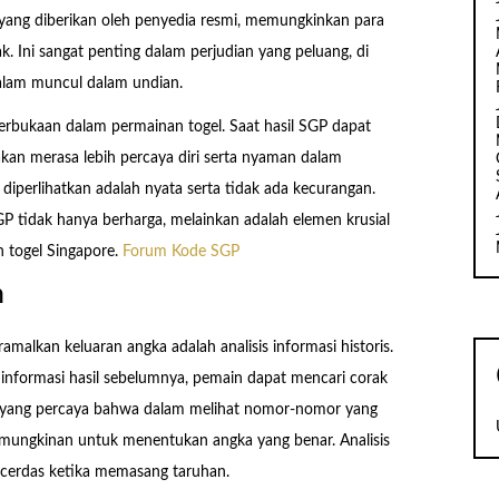
i yang diberikan oleh penyedia resmi, memungkinkan para
k. Ini sangat penting dalam perjudian yang peluang, di
alam muncul dalam undian.
erbukaan dalam permainan togel. Saat hasil SGP dapat
akan merasa lebih percaya diri serta nyaman dalam
iperlihatkan adalah nyata serta tidak ada kecurangan.
 tidak hanya berharga, melainkan adalah elemen krusial
n togel Singapore.
Forum Kode SGP
n
alkan keluaran angka adalah analisis informasi historis.
nformasi hasil sebelumnya, pemain dapat mencari corak
in yang percaya bahwa dalam melihat nomor-nomor yang
emungkinan untuk menentukan angka yang benar. Analisis
 cerdas ketika memasang taruhan.