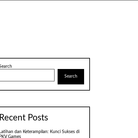
Search
Search
Recent Posts
Latihan dan Keterampilan: Kunci Sukses di
PKV Games