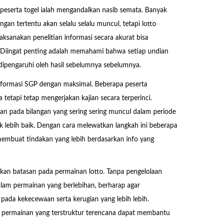
 peserta togel ialah mengandalkan nasib semata. Banyak
ngan tertentu akan selalu selalu muncul, tetapi lotto
aksanakan penelitian informasi secara akurat bisa
Diingat penting adalah memahami bahwa setiap undian
 dipengaruhi oleh hasil sebelumnya sebelumnya.
nformasi SGP dengan maksimal. Beberapa peserta
etapi tetap mengerjakan kajian secara terperinci.
an pada bilangan yang sering sering muncul dalam periode
k lebih baik. Dengan cara melewatkan langkah ini beberapa
mbuat tindakan yang lebih berdasarkan info yang
pkan batasan pada permainan lotto. Tanpa pengelolaan
alam permainan yang berlebihan, berharap agar
pada kekecewaan serta kerugian yang lebih lebih.
permainan yang terstruktur terencana dapat membantu