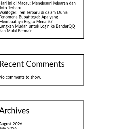
Hari Ini di Macau: Menelusuri Keluaran dan
Toto Terbaru
Walitogel: Tren Terbaru di dalam Dunia
Fenomena Bupatitogel: Apa yang
Membuatnya Begitu Menarik?
Langkah Mudah untuk Login ke BandarQQ
dan Mulai Bermain
Recent Comments
No comments to show.
Archives
August 2026
July 2026