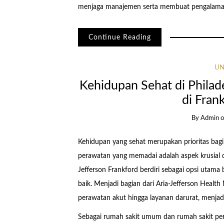
menjaga manajemen serta membuat pengalaman
Continue Reading
UN
Kehidupan Sehat di Phila
di Fran
By
Admin
Kehidupan yang sehat merupakan prioritas bag
perawatan yang memadai adalah aspek krusial da
Jefferson Frankford berdiri sebagai opsi utam
baik. Menjadi bagian dari Aria-Jefferson Health
perawatan akut hingga layanan darurat, menjad
Sebagai rumah sakit umum dan rumah sakit pera