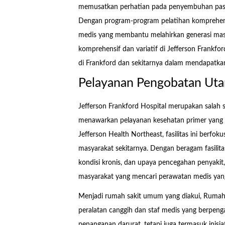
memusatkan perhatian pada penyembuhan pasie
Dengan program-program pelatihan komprehensif,
medis yang membantu melahirkan generasi masa
komprehensif dan variatif di Jefferson Frankfo
di Frankford dan sekitarnya dalam mendapatka
Pelayanan Pengobatan Utam
Jefferson Frankford Hospital merupakan salah s
menawarkan pelayanan kesehatan primer yang l
Jefferson Health Northeast, fasilitas ini berfo
masyarakat sekitarnya. Dengan beragam fasili
kondisi kronis, dan upaya pencegahan penyakit, 
masyarakat yang mencari perawatan medis yan
Menjadi rumah sakit umum yang diakui, Rumah S
peralatan canggih dan staf medis yang berpeng
penanganan darurat, tetapi juga termasuk inisi