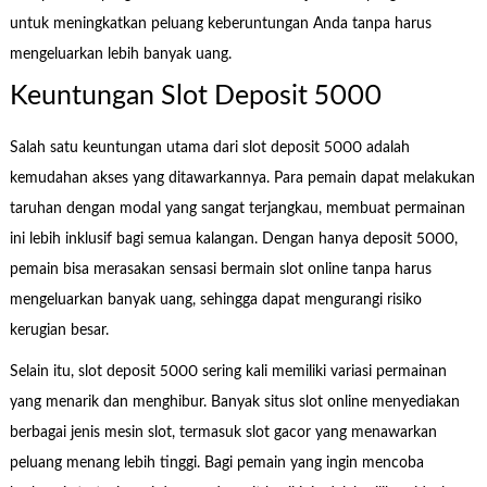
untuk meningkatkan peluang keberuntungan Anda tanpa harus
mengeluarkan lebih banyak uang.
Keuntungan Slot Deposit 5000
Salah satu keuntungan utama dari slot deposit 5000 adalah
kemudahan akses yang ditawarkannya. Para pemain dapat melakukan
taruhan dengan modal yang sangat terjangkau, membuat permainan
ini lebih inklusif bagi semua kalangan. Dengan hanya deposit 5000,
pemain bisa merasakan sensasi bermain slot online tanpa harus
mengeluarkan banyak uang, sehingga dapat mengurangi risiko
kerugian besar.
Selain itu, slot deposit 5000 sering kali memiliki variasi permainan
yang menarik dan menghibur. Banyak situs slot online menyediakan
berbagai jenis mesin slot, termasuk slot gacor yang menawarkan
peluang menang lebih tinggi. Bagi pemain yang ingin mencoba