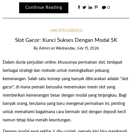
Continue Reading
0
UNCATEGORIZED
Slot Gacor: Kunci Sukses Dengan Modal 5K
By
Admin
on
Wednesday, July 15, 2026
Dalam dunia perjudian online, khususnya permainan slot, terdapat
berbagai strategi dan metode untuk meningkatkan peluang
kemenangan. Salah satu konsep yang banyak dibicarakan adalah "slot
gacor", di mana pemain berusaha menemukan mesin slot yang
memberikan kemenangan besar dengan modal yang terjangkau. Bagi
banyak orang, terutama yang baru mengenal permainan ini, penting
untuk memahami bagaimana cara bermain slot dengan deposit kecil
namun tetap bisa meraih keuntungan.
Dengan modal awal sekitar 5 ribu rupiah, pemain kini bisa menikmati