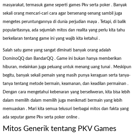
masyarakat, termasuk game seperti games Pkv serta poker . Banyak
sekali orang mencari-cari cara agar bersenang-senang sambil juga
mengetes peruntungannya di dunia perjudian maya . Tetapi, di balik
popularitasnya, ada sejumlah mitos dan realita yang perlu kita tahu
berkeliaran tentang game ini yang wajib kita ketahui .
Salah satu game yang sangat diminati banyak orang adalah
DominoQQ dan BandarQQ . Game ini bukan hanya memberikan
hiburan, melainkan juga peluang untuk menang uang tunai . Meskipun
begitu, banyak sekali pemain yang masih punya keraguan serta tanya-
tanya tentang metode bermain, keamanan, dan keadilan permainan .
Dengan cara mengetahui kebenaran yang berseliweran, kita bisa lebih
dalam memilih dalam memilih juga menikmati bermain yang lebih
memuaskan . Mari kita semua telusuri berbagai mitos dan fakta yang
ada seputar game Pkv serta poker online .
Mitos Generik tentang PKV Games