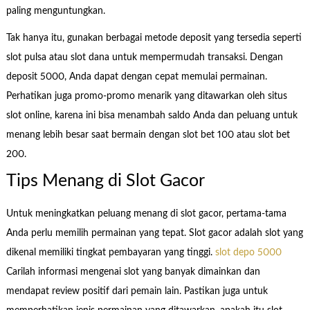
paling menguntungkan.
Tak hanya itu, gunakan berbagai metode deposit yang tersedia seperti
slot pulsa atau slot dana untuk mempermudah transaksi. Dengan
deposit 5000, Anda dapat dengan cepat memulai permainan.
Perhatikan juga promo-promo menarik yang ditawarkan oleh situs
slot online, karena ini bisa menambah saldo Anda dan peluang untuk
menang lebih besar saat bermain dengan slot bet 100 atau slot bet
200.
Tips Menang di Slot Gacor
Untuk meningkatkan peluang menang di slot gacor, pertama-tama
Anda perlu memilih permainan yang tepat. Slot gacor adalah slot yang
dikenal memiliki tingkat pembayaran yang tinggi.
slot depo 5000
Carilah informasi mengenai slot yang banyak dimainkan dan
mendapat review positif dari pemain lain. Pastikan juga untuk