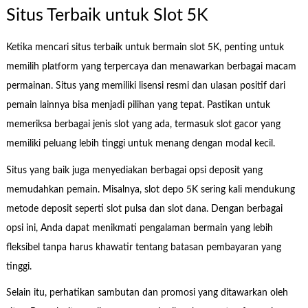
Situs Terbaik untuk Slot 5K
Ketika mencari situs terbaik untuk bermain slot 5K, penting untuk
memilih platform yang terpercaya dan menawarkan berbagai macam
permainan. Situs yang memiliki lisensi resmi dan ulasan positif dari
pemain lainnya bisa menjadi pilihan yang tepat. Pastikan untuk
memeriksa berbagai jenis slot yang ada, termasuk slot gacor yang
memiliki peluang lebih tinggi untuk menang dengan modal kecil.
Situs yang baik juga menyediakan berbagai opsi deposit yang
memudahkan pemain. Misalnya, slot depo 5K sering kali mendukung
metode deposit seperti slot pulsa dan slot dana. Dengan berbagai
opsi ini, Anda dapat menikmati pengalaman bermain yang lebih
fleksibel tanpa harus khawatir tentang batasan pembayaran yang
tinggi.
Selain itu, perhatikan sambutan dan promosi yang ditawarkan oleh