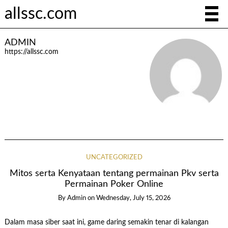
allssc.com
ADMIN
https://allssc.com
UNCATEGORIZED
Mitos serta Kenyataan tentang permainan Pkv serta
Permainan Poker Online
By
Admin
on
Wednesday, July 15, 2026
Dalam masa siber saat ini, game daring semakin tenar di kalangan