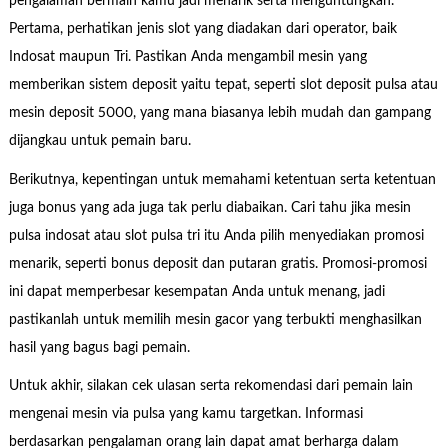
pengalaman bermain kamu jadi menarik serta menguntungkan.
Pertama, perhatikan jenis slot yang diadakan dari operator, baik
Indosat maupun Tri. Pastikan Anda mengambil mesin yang
memberikan sistem deposit yaitu tepat, seperti slot deposit pulsa atau
mesin deposit 5000, yang mana biasanya lebih mudah dan gampang
dijangkau untuk pemain baru.
Berikutnya, kepentingan untuk memahami ketentuan serta ketentuan
juga bonus yang ada juga tak perlu diabaikan. Cari tahu jika mesin
pulsa indosat atau slot pulsa tri itu Anda pilih menyediakan promosi
menarik, seperti bonus deposit dan putaran gratis. Promosi-promosi
ini dapat memperbesar kesempatan Anda untuk menang, jadi
pastikanlah untuk memilih mesin gacor yang terbukti menghasilkan
hasil yang bagus bagi pemain.
Untuk akhir, silakan cek ulasan serta rekomendasi dari pemain lain
mengenai mesin via pulsa yang kamu targetkan. Informasi
berdasarkan pengalaman orang lain dapat amat berharga dalam