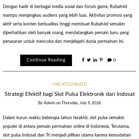
Dengan hadir di berbagai media sosial dan forum game, Rubah4d
mampu menjangkau audiens yang lebih luas. Aktivitas promosi yang
aktif serta konten berkualitas tinggi membuat Rubah4d semakin
diperhatikan oleh banyak orang, mendatangkan pemain baru yang
penasaran untuk mencoba dan menjelajahi dunia permainan ini.
Continue Reading
0
UNCATEGORIZED
Strategi Efektif bagi Slot Pulsa Elektronik dari Indosat
By
Admin
on
Thursday, July 9, 2026
Dalam kurun waktu beberapa tahun terakhir, slot pulsa semakin
populer di antara pemain permainan online di Indonesia. Terutama,
slot pulsa Indosat dan Tri menjadi pilihan utama karena kemudahan