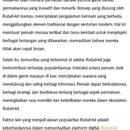
Rubah4d telah menarik perhatian banyak pecinta game berkat
permainannya yang inovatif dan menarik. Konsep yang diusung oleh
Rubah4d mampu menciptakan pengalaman bermain yang berbeda,
menggabungkan elemen tradisional dengan sentuhan modern. Hal ini
membuat pemain merasa terlibat dan terus kembali untuk menjelajahi
berbagai tantangan yang ditawarkan, memastikan bahwa mereka
tidak akan cepat bosan.
Selain itu, komunitas yang terbentuk di sekitar Rubah4d juga
berkontribusi terhadap popularitasnya. Interaksi antara pemain, baik
di dalam game maupun di luar, menciptakan suasana yang
mendukung dan saling berbagi informasi. Pemain dapat berkolaborasi,
berbagi strategi, dan berdiskusi tentang berbagai aspek permainan,
meningkatkan rasa memiliki dan keterlibatan mereka dalam ekosistem
Rubah4d.
Faktor lain yang menjadi alasan popularitas Rubah4d adalah
keberhasilannya dalam memanfaatkan platform digital.
Rubah4d