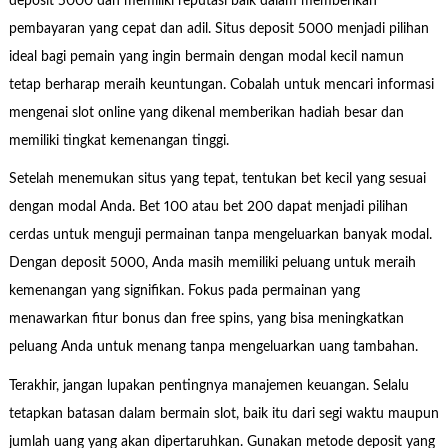
deposit 5000 dan memiliki reputasi baik dalam memberikan
pembayaran yang cepat dan adil. Situs deposit 5000 menjadi pilihan
ideal bagi pemain yang ingin bermain dengan modal kecil namun
tetap berharap meraih keuntungan. Cobalah untuk mencari informasi
mengenai slot online yang dikenal memberikan hadiah besar dan
memiliki tingkat kemenangan tinggi.
Setelah menemukan situs yang tepat, tentukan bet kecil yang sesuai
dengan modal Anda. Bet 100 atau bet 200 dapat menjadi pilihan
cerdas untuk menguji permainan tanpa mengeluarkan banyak modal.
Dengan deposit 5000, Anda masih memiliki peluang untuk meraih
kemenangan yang signifikan. Fokus pada permainan yang
menawarkan fitur bonus dan free spins, yang bisa meningkatkan
peluang Anda untuk menang tanpa mengeluarkan uang tambahan.
Terakhir, jangan lupakan pentingnya manajemen keuangan. Selalu
tetapkan batasan dalam bermain slot, baik itu dari segi waktu maupun
jumlah uang yang akan dipertaruhkan. Gunakan metode deposit yang