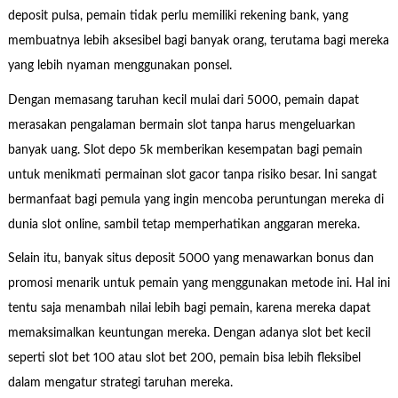
deposit pulsa, pemain tidak perlu memiliki rekening bank, yang
membuatnya lebih aksesibel bagi banyak orang, terutama bagi mereka
yang lebih nyaman menggunakan ponsel.
Dengan memasang taruhan kecil mulai dari 5000, pemain dapat
merasakan pengalaman bermain slot tanpa harus mengeluarkan
banyak uang. Slot depo 5k memberikan kesempatan bagi pemain
untuk menikmati permainan slot gacor tanpa risiko besar. Ini sangat
bermanfaat bagi pemula yang ingin mencoba peruntungan mereka di
dunia slot online, sambil tetap memperhatikan anggaran mereka.
Selain itu, banyak situs deposit 5000 yang menawarkan bonus dan
promosi menarik untuk pemain yang menggunakan metode ini. Hal ini
tentu saja menambah nilai lebih bagi pemain, karena mereka dapat
memaksimalkan keuntungan mereka. Dengan adanya slot bet kecil
seperti slot bet 100 atau slot bet 200, pemain bisa lebih fleksibel
dalam mengatur strategi taruhan mereka.