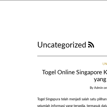
Uncategorized
UN
Togel Online Singapore
yang
By
Admin
o
Togel Singapura telah menjadi salah satu pilih
sejumlah informasi yang tersedia, termasuk dat