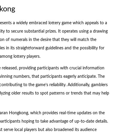
gkong
resents a widely embraced lottery game which appeals to a
ty to secure substantial prizes. It operates using a drawing
 of numerals in the desire that they will match the
s in its straightforward guidelines and the possibility for
among lottery players.
 released, providing participants with crucial information
inning numbers, that participants eagerly anticipate. The
contributing to the game’s reliability. Additionally, gamblers
yzing older results to spot patterns or trends that may help
luaran Hongkong, which provides real-time updates on the
articipants hoping to take advantage of up-to-date details.
 serve local players but also broadened its audience