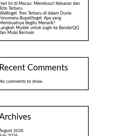
Hari Ini di Macau: Menelusuri Keluaran dan
Toto Terbaru
Walitogel: Tren Terbaru di dalam Dunia
Fenomena Bupatitogel: Apa yang
Membuatnya Begitu Menarik?
Langkah Mudah untuk Login ke BandarQQ
dan Mulai Bermain
Recent Comments
No comments to show.
Archives
August 2026
July 2026