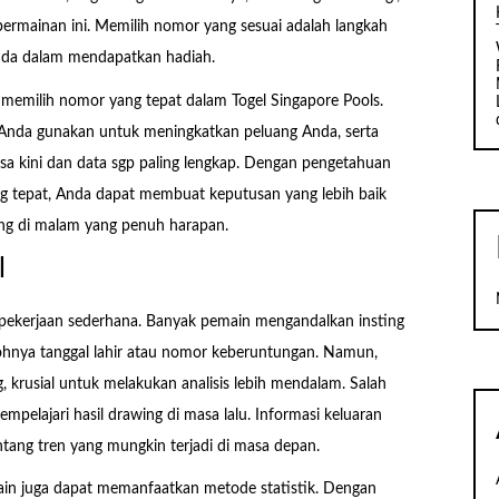
permainan ini. Memilih nomor yang sesuai adalah langkah
Anda dalam mendapatkan hadiah.
a memilih nomor yang tepat dalam Togel Singapore Pools.
 Anda gunakan untuk meningkatkan peluang Anda, serta
 kini dan data sgp paling lengkap. Dengan pengetahuan
ng tepat, Anda dapat membuat keputusan yang lebih baik
ng di malam yang penuh harapan.
l
pekerjaan sederhana. Banyak pemain mengandalkan insting
ohnya tanggal lahir atau nomor keberuntungan. Namun,
rusial untuk melakukan analisis lebih mendalam. Salah
pelajari hasil drawing di masa lalu. Informasi keluaran
ntang tren yang mungkin terjadi di masa depan.
ain juga dapat memanfaatkan metode statistik. Dengan