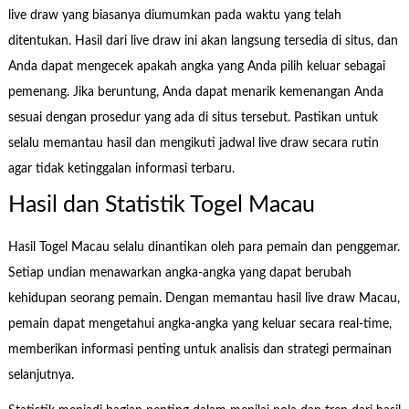
live draw yang biasanya diumumkan pada waktu yang telah
ditentukan. Hasil dari live draw ini akan langsung tersedia di situs, dan
Anda dapat mengecek apakah angka yang Anda pilih keluar sebagai
pemenang. Jika beruntung, Anda dapat menarik kemenangan Anda
sesuai dengan prosedur yang ada di situs tersebut. Pastikan untuk
selalu memantau hasil dan mengikuti jadwal live draw secara rutin
agar tidak ketinggalan informasi terbaru.
Hasil dan Statistik Togel Macau
Hasil Togel Macau selalu dinantikan oleh para pemain dan penggemar.
Setiap undian menawarkan angka-angka yang dapat berubah
kehidupan seorang pemain. Dengan memantau hasil live draw Macau,
pemain dapat mengetahui angka-angka yang keluar secara real-time,
memberikan informasi penting untuk analisis dan strategi permainan
selanjutnya.