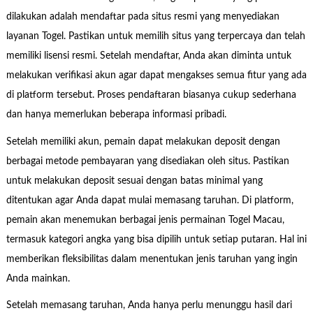
dilakukan adalah mendaftar pada situs resmi yang menyediakan
layanan Togel. Pastikan untuk memilih situs yang terpercaya dan telah
memiliki lisensi resmi. Setelah mendaftar, Anda akan diminta untuk
melakukan verifikasi akun agar dapat mengakses semua fitur yang ada
di platform tersebut. Proses pendaftaran biasanya cukup sederhana
dan hanya memerlukan beberapa informasi pribadi.
Setelah memiliki akun, pemain dapat melakukan deposit dengan
berbagai metode pembayaran yang disediakan oleh situs. Pastikan
untuk melakukan deposit sesuai dengan batas minimal yang
ditentukan agar Anda dapat mulai memasang taruhan. Di platform,
pemain akan menemukan berbagai jenis permainan Togel Macau,
termasuk kategori angka yang bisa dipilih untuk setiap putaran. Hal ini
memberikan fleksibilitas dalam menentukan jenis taruhan yang ingin
Anda mainkan.
Setelah memasang taruhan, Anda hanya perlu menunggu hasil dari