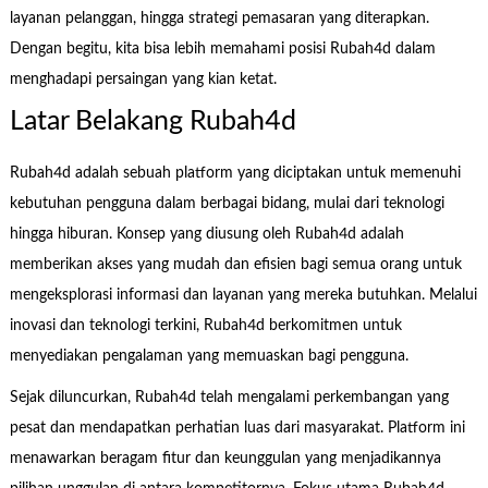
layanan pelanggan, hingga strategi pemasaran yang diterapkan.
Dengan begitu, kita bisa lebih memahami posisi Rubah4d dalam
menghadapi persaingan yang kian ketat.
Latar Belakang Rubah4d
Rubah4d adalah sebuah platform yang diciptakan untuk memenuhi
kebutuhan pengguna dalam berbagai bidang, mulai dari teknologi
hingga hiburan. Konsep yang diusung oleh Rubah4d adalah
memberikan akses yang mudah dan efisien bagi semua orang untuk
mengeksplorasi informasi dan layanan yang mereka butuhkan. Melalui
inovasi dan teknologi terkini, Rubah4d berkomitmen untuk
menyediakan pengalaman yang memuaskan bagi pengguna.
Sejak diluncurkan, Rubah4d telah mengalami perkembangan yang
pesat dan mendapatkan perhatian luas dari masyarakat. Platform ini
menawarkan beragam fitur dan keunggulan yang menjadikannya