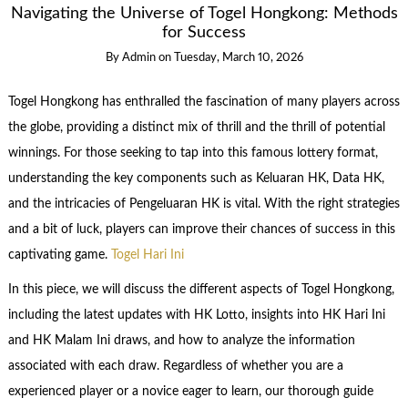
Navigating the Universe of Togel Hongkong: Methods
for Success
By
Admin
on
Tuesday, March 10, 2026
Togel Hongkong has enthralled the fascination of many players across
the globe, providing a distinct mix of thrill and the thrill of potential
winnings. For those seeking to tap into this famous lottery format,
understanding the key components such as Keluaran HK, Data HK,
and the intricacies of Pengeluaran HK is vital. With the right strategies
and a bit of luck, players can improve their chances of success in this
captivating game.
Togel Hari Ini
In this piece, we will discuss the different aspects of Togel Hongkong,
including the latest updates with HK Lotto, insights into HK Hari Ini
and HK Malam Ini draws, and how to analyze the information
associated with each draw. Regardless of whether you are a
experienced player or a novice eager to learn, our thorough guide