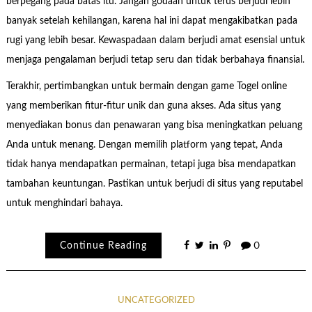
berpegang pada batas itu. Jangan godaan untuk terus berjudi lebih
banyak setelah kehilangan, karena hal ini dapat mengakibatkan pada
rugi yang lebih besar. Kewaspadaan dalam berjudi amat esensial untuk
menjaga pengalaman berjudi tetap seru dan tidak berbahaya finansial.
Terakhir, pertimbangkan untuk bermain dengan game Togel online
yang memberikan fitur-fitur unik dan guna akses. Ada situs yang
menyediakan bonus dan penawaran yang bisa meningkatkan peluang
Anda untuk menang. Dengan memilih platform yang tepat, Anda
tidak hanya mendapatkan permainan, tetapi juga bisa mendapatkan
tambahan keuntungan. Pastikan untuk berjudi di situs yang reputabel
untuk menghindari bahaya.
Continue Reading
0
UNCATEGORIZED