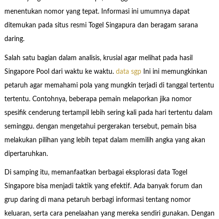
menentukan nomor yang tepat. Informasi ini umumnya dapat
ditemukan pada situs resmi Togel Singapura dan beragam sarana
daring.
Salah satu bagian dalam analisis, krusial agar melihat pada hasil
Singapore Pool dari waktu ke waktu.
data sgp
Ini ini memungkinkan
petaruh agar memahami pola yang mungkin terjadi di tanggal tertentu
tertentu. Contohnya, beberapa pemain melaporkan jika nomor
spesifik cenderung tertampil lebih sering kali pada hari tertentu dalam
seminggu. dengan mengetahui pergerakan tersebut, pemain bisa
melakukan pilihan yang lebih tepat dalam memilih angka yang akan
dipertaruhkan.
Di samping itu, memanfaatkan berbagai eksplorasi data Togel
Singapore bisa menjadi taktik yang efektif. Ada banyak forum dan
grup daring di mana petaruh berbagi informasi tentang nomor
keluaran, serta cara penelaahan yang mereka sendiri gunakan. Dengan