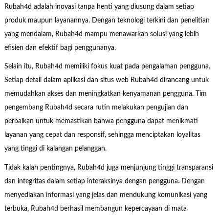
Rubah4d adalah inovasi tanpa henti yang diusung dalam setiap
produk maupun layanannya. Dengan teknologi terkini dan penelitian
yang mendalam, Rubah4d mampu menawarkan solusi yang lebih
efisien dan efektif bagi penggunanya.
Selain itu, Rubah4d memiliki fokus kuat pada pengalaman pengguna.
Setiap detail dalam aplikasi dan situs web Rubah4d dirancang untuk
memudahkan akses dan meningkatkan kenyamanan pengguna. Tim
pengembang Rubah4d secara rutin melakukan pengujian dan
perbaikan untuk memastikan bahwa pengguna dapat menikmati
layanan yang cepat dan responsif, sehingga menciptakan loyalitas
yang tinggi di kalangan pelanggan.
Tidak kalah pentingnya, Rubah4d juga menjunjung tinggi transparansi
dan integritas dalam setiap interaksinya dengan pengguna. Dengan
menyediakan informasi yang jelas dan mendukung komunikasi yang
terbuka, Rubah4d berhasil membangun kepercayaan di mata