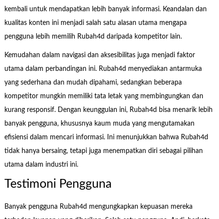
kembali untuk mendapatkan lebih banyak informasi. Keandalan dan
kualitas konten ini menjadi salah satu alasan utama mengapa
pengguna lebih memilih Rubah4d daripada kompetitor lain.
Kemudahan dalam navigasi dan aksesibilitas juga menjadi faktor
utama dalam perbandingan ini. Rubah4d menyediakan antarmuka
yang sederhana dan mudah dipahami, sedangkan beberapa
kompetitor mungkin memiliki tata letak yang membingungkan dan
kurang responsif. Dengan keunggulan ini, Rubah4d bisa menarik lebih
banyak pengguna, khususnya kaum muda yang mengutamakan
efisiensi dalam mencari informasi. Ini menunjukkan bahwa Rubah4d
tidak hanya bersaing, tetapi juga menempatkan diri sebagai pilihan
utama dalam industri ini.
Testimoni Pengguna
Banyak pengguna Rubah4d mengungkapkan kepuasan mereka