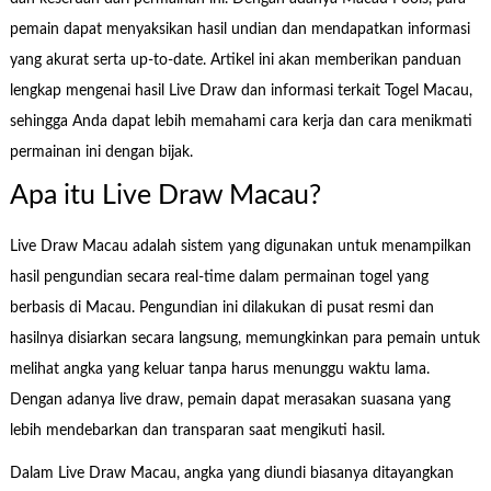
pemain dapat menyaksikan hasil undian dan mendapatkan informasi
yang akurat serta up-to-date. Artikel ini akan memberikan panduan
lengkap mengenai hasil Live Draw dan informasi terkait Togel Macau,
sehingga Anda dapat lebih memahami cara kerja dan cara menikmati
permainan ini dengan bijak.
Apa itu Live Draw Macau?
Live Draw Macau adalah sistem yang digunakan untuk menampilkan
hasil pengundian secara real-time dalam permainan togel yang
berbasis di Macau. Pengundian ini dilakukan di pusat resmi dan
hasilnya disiarkan secara langsung, memungkinkan para pemain untuk
melihat angka yang keluar tanpa harus menunggu waktu lama.
Dengan adanya live draw, pemain dapat merasakan suasana yang
lebih mendebarkan dan transparan saat mengikuti hasil.
Dalam Live Draw Macau, angka yang diundi biasanya ditayangkan