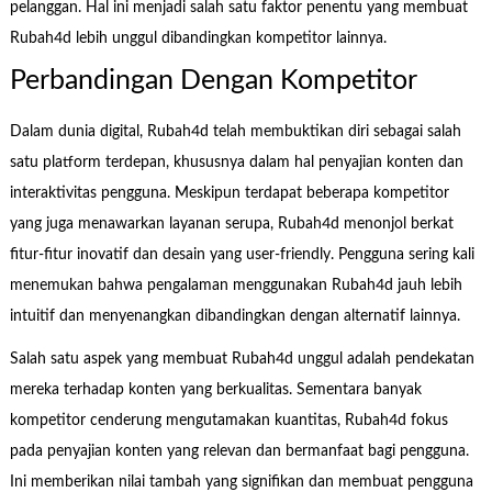
pelanggan. Hal ini menjadi salah satu faktor penentu yang membuat
Rubah4d lebih unggul dibandingkan kompetitor lainnya.
Perbandingan Dengan Kompetitor
Dalam dunia digital, Rubah4d telah membuktikan diri sebagai salah
satu platform terdepan, khususnya dalam hal penyajian konten dan
interaktivitas pengguna. Meskipun terdapat beberapa kompetitor
yang juga menawarkan layanan serupa, Rubah4d menonjol berkat
fitur-fitur inovatif dan desain yang user-friendly. Pengguna sering kali
menemukan bahwa pengalaman menggunakan Rubah4d jauh lebih
intuitif dan menyenangkan dibandingkan dengan alternatif lainnya.
Salah satu aspek yang membuat Rubah4d unggul adalah pendekatan
mereka terhadap konten yang berkualitas. Sementara banyak
kompetitor cenderung mengutamakan kuantitas, Rubah4d fokus
pada penyajian konten yang relevan dan bermanfaat bagi pengguna.
Ini memberikan nilai tambah yang signifikan dan membuat pengguna