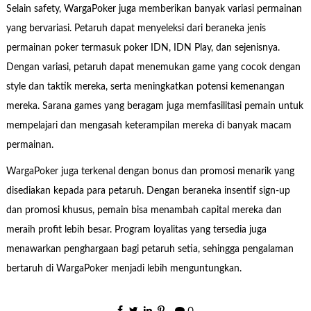
Selain safety, WargaPoker juga memberikan banyak variasi permainan
yang bervariasi. Petaruh dapat menyeleksi dari beraneka jenis
permainan poker termasuk poker IDN, IDN Play, dan sejenisnya.
Dengan variasi, petaruh dapat menemukan game yang cocok dengan
style dan taktik mereka, serta meningkatkan potensi kemenangan
mereka. Sarana games yang beragam juga memfasilitasi pemain untuk
mempelajari dan mengasah keterampilan mereka di banyak macam
permainan.
WargaPoker juga terkenal dengan bonus dan promosi menarik yang
disediakan kepada para petaruh. Dengan beraneka insentif sign-up
dan promosi khusus, pemain bisa menambah capital mereka dan
meraih profit lebih besar. Program loyalitas yang tersedia juga
menawarkan penghargaan bagi petaruh setia, sehingga pengalaman
bertaruh di WargaPoker menjadi lebih menguntungkan.
0