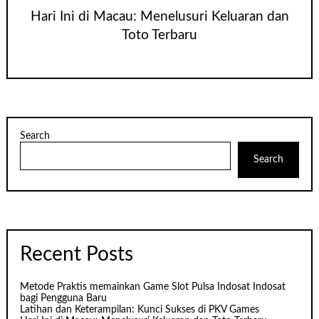
Hari Ini di Macau: Menelusuri Keluaran dan
Toto Terbaru
Search
Search
Recent Posts
Metode Praktis memainkan Game Slot Pulsa Indosat Indosat
bagi Pengguna Baru
Latihan dan Keterampilan: Kunci Sukses di PKV Games